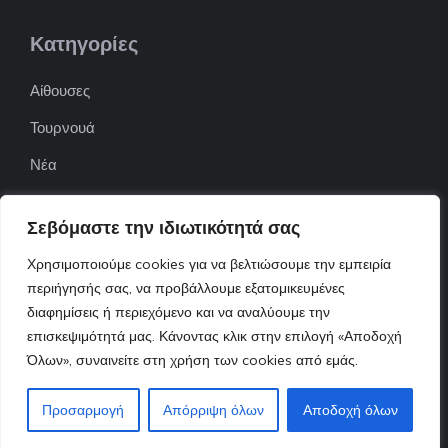
Κατηγορίες
Αίθουσες
Τουρνουά
Νέα
Επιχειρήσεις
Σεβόμαστε την ιδιωτικότητά σας
ΠΟΦΕΠΑ
Χρησιμοποιούμε cookies για να βελτιώσουμε την εμπειρία
ΕΦΟΕΠΑ
περιήγησής σας, να προβάλλουμε εξατομικευμένες
διαφημίσεις ή περιεχόμενο και να αναλύουμε την
Επικοινωνία
επισκεψιμότητά μας. Κάνοντας κλικ στην επιλογή «Αποδοχή
Όλων», συναινείτε στη χρήση των cookies από εμάς.
© 2022 ttnews.gr • Design By Tserts.eu
Προσαρμογή
Απόρριψη όλων
Αποδοχή όλων