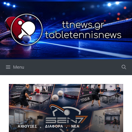
Skip
to
content
Menu
ΑΙΘΟΥΣΕΣ
,
ΔΙΑΦΟΡΑ
,
ΝΕΑ