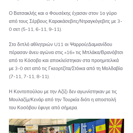
Ο Βατσακλής και ο Φουσέκης έχασαν στον 1ο γύρο
από τους Σέρβους Καρακάσεβιτς/Ντραγκόγεβιτς με 3-
0 σετ (5-11, 6-11, 9-11).
Στο διπλό αθλητριών U11 οι Ψαρρού/Δαμιανίδου
πέρασαν άνευ αγώνα στις «16» τις Μπλάκα/Βρανόβτσι
από το Κόσοβο και αποκλείστηκαν στα προημιτελικά
με 3-0 σετ από τις Γκεορτζίτα/Στόικα από τη Μολδαβία
(7-11, 7-11, 8-11).
Η Κοντοπούλου με την Αζίζι δεν αγωνίστηκαν με τις
Μουλαζίμ/Κενάρ από την Τουρκία διότι η αποστολή
του Κοσόβου έφυγε από σήμερα.