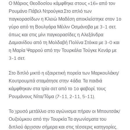
Ο Μάριος Θεοδοσίου κάμφθηκε στους «16» από τον
Ρουμάνο Πάβελ Ντρούγκα.Στο απλό των
παγκορασίδων η Κλειώ Μαδέση αποκλείστηκε στον 1ο
γύρο από τη Βουλγάρα Μέιλιν Οσμάνοβα με 3-1 σετ,
όπως και στις μίνι παγκορασίδες η Αλεξάνδρα
Δαμιανίδου από τη Μολδαβή Πολίνα Στόικα με 3-0 και
η Μαρία Ψαρρού από την Τουρκάλα Τούγκε Κενάρ με
3-1 σετ.
Στο διπλό μικτό η εξαιρετική πορεία των Μαρκουλάκη/
Κουτρουμπά σταμάτησε στην 4άδα. Τα παιδιά
κάμφθηκαν στα τρία σετ από το 1ο φαβορί, τους
Ρουμάνους Νίτα/Τόμα (7-11, 2-11, 5-11).
Το χρυσό μετάλλιο στο αγώνισμα πήραν οι Μπουτσάκ/
Ουζούμκου από την Τουρκία.Τα αγωνίσματα του
διπλού άρχισαν σήμερα και στις τέσσερις κατηγορίες.