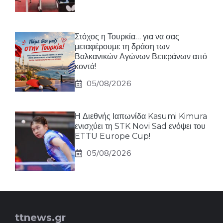
Στόχος η Τουρκία… για να σας
μεταφέρουμε τη δράση των
Βαλκανικών Αγώνων Βετεράνων από
κοντά!
05/08/2026
Η Διεθνής Ιαπωνίδα Kasumi Kimura
ενισχύει τη STK Novi Sad ενόψει του
ETTU Europe Cup!
05/08/2026
ttnews.gr