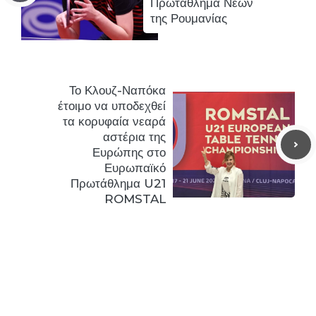
Πρωτάθλημα Νέων
της Ρουμανίας
Το Κλουζ-Ναπόκα
έτοιμο να υποδεχθεί
τα κορυφαία νεαρά
αστέρια της
Ευρώπης στο
Ευρωπαϊκό
Πρωτάθλημα U21
ROMSTAL