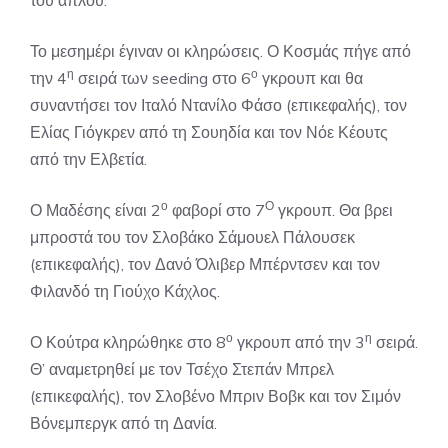
του απλού.
Το μεσημέρι έγιναν οι κληρώσεις. Ο Κοσμάς πήγε από
η
ο
την 4
σειρά των seeding στο 6
γκρουπ και θα
συναντήσει τον Ιταλό Ντανίλο Φάσο (επικεφαλής), τον
Ελίας Γιόγκρεν από τη Σουηδία και τον Νόε Κέουτς
από την Ελβετία.
ο
Ο
Ο Μαδέσης είναι 2
φαβορί στο 7
γκρουπ. Θα βρει
μπροστά του τον Σλοβάκο Σάμουελ Πάλουσεκ
(επικεφαλής), τον Δανό Όλιβερ Μπέρντσεν και τον
Φιλανδό τη Γιούχο Κάχλος.
ο
η
Ο Κούτρα κληρώθηκε στο 8
γκρουπ από την 3
σειρά.
Θ’ αναμετρηθεί με τον Τσέχο Στεπάν Μπρελ
(επικεφαλής), τον Σλοβένο Μπριν Βοβκ και τον Σιμόν
Βόνεμπεργκ από τη Δανία.