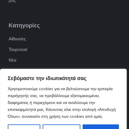
μας.
Κατηγορίες
Αίθουσες
Τουρνουά
Νέα
Επιχειρήσεις
Σεβόμαστε την ιδιωτικότητά σας
ΠΟΦΕΠΑ
Χρησιμοποιούμε cookies για να βελτιώσουμε την εμπειρία
ΕΦΟΕΠΑ
περιήγησής σας, να προβάλλουμε εξατομικευμένες
Επικοινωνία
διαφημίσεις ή περιεχόμενο και να αναλύουμε την
επισκεψιμότητά μας. Κάνοντας κλικ στην επιλογή «Αποδοχή
Όλων», συναινείτε στη χρήση των cookies από εμάς.
© 2022 ttnews.gr • Design By Tserts.eu