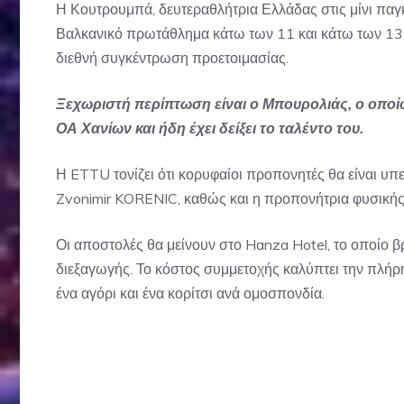
Η Κουτρουμπά, δευτεραθλήτρια Ελλάδας στις μίνι παγ
Βαλκανικό πρωτάθλημα κάτω των 11 και κάτω των 13 
διεθνή συγκέντρωση προετοιμασίας.
Ξεχωριστή περίπτωση είναι ο Μπουρολιάς, ο οποίο
ΟΑ Χανίων και ήδη έχει δείξει το ταλέντο του.
Η ETTU τονίζει ότι κορυφαίοι προπονητές θα είναι υπ
Zvonimir KORENIC, καθώς και η προπονήτρια φυσικ
Οι αποστολές θα μείνουν στο Hanza Hotel, το οποίο β
διεξαγωγής. Το κόστος συμμετοχής καλύπτει την πλήρη 
ένα αγόρι και ένα κορίτσι ανά ομοσπονδία.