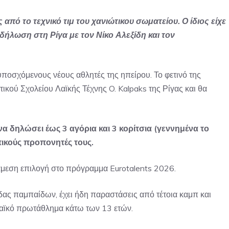
πό το τεχνικό τιμ του χανιώτικου σωματείου. Ο ίδιος είχε
κδήλωση στη Ρίγα με τον Νίκο Αλεξίδη και τον
οσχόμενους νέους αθλητές της ηπείρου. Το φετινό της
τικού Σχολείου Λαϊκής Τέχνης O. Kalpaks της Ρίγας και θα
 δηλώσει έως 3 αγόρια και 3 κορίτσια (γεννημένα το
πικούς προπονητές τους.
 άμεση επιλογή στο πρόγραμμα Eurotalents 2026.
ας παμπαίδων, έχει ήδη παραστάσεις από τέτοια καμπ και
ωπαϊκό πρωτάθλημα κάτω των 13 ετών.