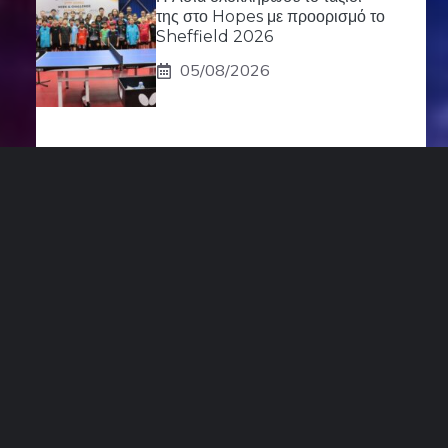
της στο Hopes με προορισμό το
Sheffield 2026
05/08/2026