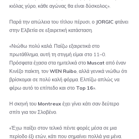
κιόλας γύρο, κάθε αγώνας θα είναι δύσκολος».
Παρά την απώλεια του τίτλου πέρυσι, ο
JORGIC
φτάνει
στην Ελβετία σε εξαιρετική κατάσταση.
«Νιώθω πολύ καλά. Παίζω εξαιρετικά στο
πρωτάθλημα, αυτή τη στιγμή είμαι στο 11–0.
Πρόσφατα έχασα στα ημιτελικά στο
Muscat
από έναν
Κινέζο παίκτη, τον
WEN Ruibo
, αλλά γενικά νιώθω ότι
βρίσκομαι σε πολύ καλή φόρμα. Ελπίζω απλώς να
φέρω αυτό το επίπεδο και στο
Top 16
».
Η σκηνή του
Montreux
έχει γίνει κάτι σαν δεύτερο
σπίτι για τον Σλοβένο.
«Έχω παίξει στον τελικό πέντε φορές μέσα σε μια
περίοδο έξι ετών, κάτι που σημαίνει πολλά για μένα.