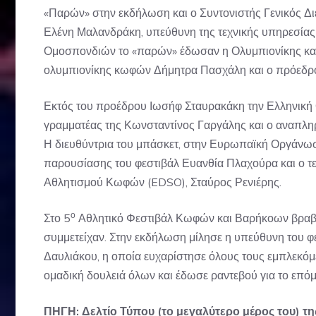
«Παρών» στην εκδήλωση και ο Συντονιστής Γενικός Δ
Ελένη Μαλανδράκη, υπεύθυνη της τεχνικής υπηρεσίας
Ομοσπονδιών το «παρών» έδωσαν η Ολυμπιονίκης και
ολυμπιονίκης κωφών Δήμητρα Πασχάλη και ο πρόεδρ
Εκτός του προέδρου Ιωσήφ Σταυρακάκη την Ελληνικ
γραμματέας της Κωνσταντίνος Γαργάλης και ο αναπλ
Η διευθύντρια του μπάσκετ, στην Ευρωπαϊκή Οργάν
παρουσίασης του φεστιβάλ Ευανθία Πλαχούρα και ο τ
Αθλητισμού Κωφών (EDSO), Σταύρος Ρενιέρης.
ο
Στο 5
Αθλητικό Φεστιβάλ Κωφών και Βαρήκοων βραβε
συμμετείχαν. Στην εκδήλωση μίλησε η υπεύθυνη του 
Δαυλιάκου, η οποία ευχαρίστησε όλους τους εμπλεκόμ
ομαδική δουλειά όλων και έδωσε ραντεβού για το επό
ΠΗΓΗ: Δελτίο Τύπου (το μεγαλύτερο μέρος του)