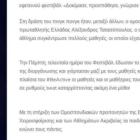
εφετεινού φεστιβάλ: «Δοκίμασε, προσπάθησε, γνώρισε 
Στη δράση του πινγκ πονγκ ήταν, μεταξύ άλλων, ο ο
πρωταθλητής Ελλάδας Αλέξανδρος Τατασόπουλος, ο ο
άθλημα συγκέντρωσε πολλούς μαθητές, οι οποίοι είχαν 
Την Πέμπτη, τελευταία ημέρα του Φεστιβάλ, έδωσαν το
της διοργάνωσης και γιόρτασαν μαζί με τους μαθητές κ
πλαίσια του #BeActive οι μαθητές και οι μαθήτριες τ
σε ρυθμούς beat καταρρίπτοντας ακόμη ένα μύθο!
Με τη στήριξη των Ομοσπονδιακών προπονητών της Ε
Χειροσφαίρισης και των Αθλημάτων Ακριβείας τα παιδιά
ενώνει τους πάντες.