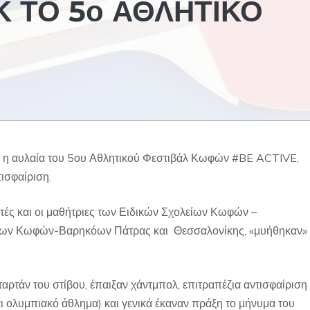
Κ ΤΟ 5ο ΑΘΛΗΤΙΚΟ
4 η αυλαία του 5ου Αθλητικού Φεστιβάλ Κωφών #BE ACTIVE,
τισφαίριση.
θητές και οι μαθήτριες των Ειδικών Σχολείων Κωφών –
είων Κωφών-Βαρηκόων Πάτρας και Θεσσαλονίκης, «μυήθηκαν»
αρτάν του στίβου, έπαιξαν χάντμπολ, επιτραπέζια αντισφαίριση
ι ολυμπιακό άθλημα) και γενικά έκαναν πράξη το μήνυμα του