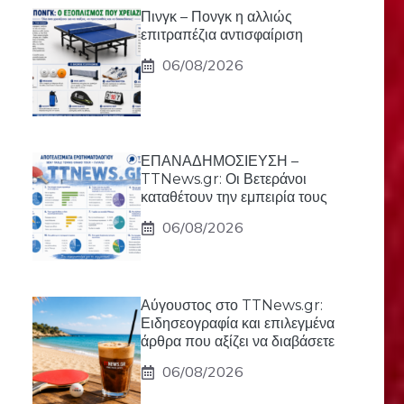
Πινγκ – Πονγκ η αλλιώς
επιτραπέζια αντισφαίριση
06/08/2026
ΕΠΑΝΑΔΗΜΟΣΙΕΥΣΗ –
TTNews.gr: Οι Βετεράνοι
καταθέτουν την εμπειρία τους
06/08/2026
Αύγουστος στο TTNews.gr:
Ειδησεογραφία και επιλεγμένα
άρθρα που αξίζει να διαβάσετε
06/08/2026