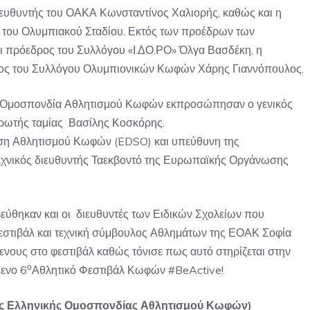
ιευθυντής του ΟΑΚΑ Κωνσταντίνος Χαλιορής, καθώς και η
 του Ολυμπιακού Σταδίου. Εκτός των προέδρων των
 πρόεδρος του Συλλόγου «Ι.ΔΟ.ΡΟ» Όλγα Βασδέκη, η
ος του Συλλόγου Ολυμπιονικών Κωφών Χάρης Γιαννόπουλος.
ή Ομοσπονδία Αθλητισμού Κωφών εκπροσώπησαν ο γενικός
ηρωτής ταμίας Βασίλης Κοσκόρης.
ωση Αθλητισμού Κωφών (EDSO) και υπεύθυνη της
εχνικός διευθυντής Ταεκβοντό της Ευρωπαϊκής Οργάνωσης
ύθηκαν και οι διευθυντές των Ειδικών Σχολείων που
φεστιβάλ και τεχνική σύμβουλος Αθλημάτων της ΕΟΑΚ Σοφία
ενους στο φεστιβάλ καθώς τόνισε πως αυτό στηρίζεται στην
ο
μενο 6
Αθλητικό Φεστιβάλ Κωφών #BeActive!
 της Ελληνικής Ομοσπονδίας Αθλητισμού Κωφών)