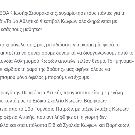
 ΕΟΑΚ Ιωσήφ Σταυρακάκης, ευχαρίστησε τους πάντες για τη
ικά: «Το 5ο Αθλητικό Φεστιβάλ Κωφών ολοκληρώνεται με
εσάς τους μαθητές!!
 το χαμόγελο σας, μας μεταδώσατε για ακόμη μία φορά το
 και πρέπει να συνεχίσουμε δυναμικά να διοργανώνουμε αυτό το
σπονδία Αθλητισμού Κωφών αποτελεί πλέον θεσμό. Το «μήνυμα»
ι κέρδισε τη χαρά της δράσης» μας αφήνει όλους να
ητισμού μόνο όφελος μπορούμε να έχουμε.
αρωγό την Περιφέρεια Αττικής πραγματοποιείται με μεγάλη
υμε κοντά μας το Ειδικό Σχολείο Κωφών-Βαρηκόων
εία από το 18ο Γυμνάσιο Πατρών, με τάξεις ένταξης Κωφών
φέρεια Αττικής, που αντιλήφθηκε ότι η γιορτή δεν
αλλά και στα υπόλοιπα Ειδικά Σχολεία Κωφών και Βαρήκοων.