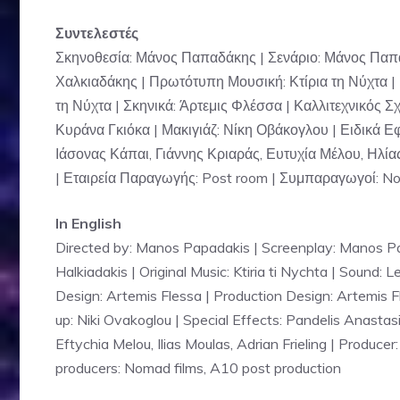
Συντελεστές
Σκηνοθεσία: Μάνος Παπαδάκης | Σενάριο: Μάνος Παπα
Χαλκιαδάκης | Πρωτότυπη Μουσική: Κτίρια τη Νύχτα |
τη Νύχτα | Σκηνικά: Άρτεμις Φλέσσα | Καλλιτεχνικός 
Κυράνα Γκιόκα | Μακιγιάζ: Νίκη Οβάκογλου | Ειδικά 
Ιάσονας Κάπαι, Γιάννης Κριαράς, Ευτυχία Μέλου, Ηλί
| Εταιρεία Παραγωγής: Post room | Συμπαραγωγοί: No
In English
Directed by: Manos Papadakis | Screenplay: Manos Papa
Halkiadakis | Original Music: Ktiria ti Nychta | Sound: 
Design: Artemis Flessa | Production Design: Artemis 
up: Niki Ovakoglou | Special Effects: Pandelis Anastasi
Eftychia Melou, Ilias Moulas, Adrian Frieling | Produc
producers: Nomad films, A10 post production