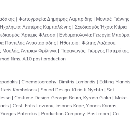
δάκης | Φωτογραφία: Δημήτρης Λαμπρίδης | Μοντάζ: Γιάννης
 Ηχοληψία: Λευτέρης Καμπαλώνης | Σχεδιασμός Ήχου: Κτίρια
Σχεδιασμός: Άρτεμις Φλέσσα | Ενδυματολογία: Γεωργία Μπούρα,
Εφέ: Παντελής Αναστασιάδης | Ηθοποιοί: Φώτης Λαζάρου,
ας Μουλάς, Άντριαν Φρίλινγκ | Παραγωγός: Γιώργος Πατεράκης
mad films, A10 post production
dakis | Cinematography: Dimitris Lambridis | Editing: Yiannis
Lefteris Kambalonis | Sound Design: Ktiria ti Nychta | Set
Flessa | Costume Design: Georgia Boura, Kyrana Gioka | Make-
adis | Cast: Fotis Lazarou, Iasonas Kape, Yiannis Kriaras,
er: Yiorgos Paterakis | Production Company: Post room | Co-