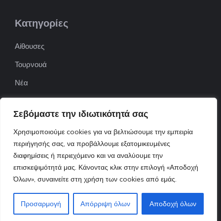
Κατηγορίες
Αίθουσες
Τουρνουά
Νέα
Επιχειρήσεις
Σεβόμαστε την ιδιωτικότητά σας
ΠΟΦΕΠΑ
Χρησιμοποιούμε cookies για να βελτιώσουμε την εμπειρία
ΕΦΟΕΠΑ
περιήγησής σας, να προβάλλουμε εξατομικευμένες
διαφημίσεις ή περιεχόμενο και να αναλύουμε την
Επικοινωνία
επισκεψιμότητά μας. Κάνοντας κλικ στην επιλογή «Αποδοχή
Όλων», συναινείτε στη χρήση των cookies από εμάς.
© 2022 ttnews.gr • Design By Tserts.eu
Προσαρμογή
Απόρριψη όλων
Αποδοχή όλων