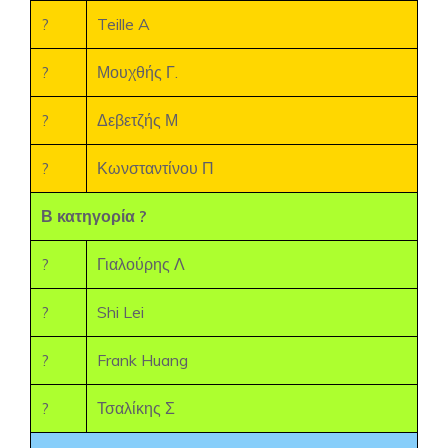
?
Teille A
?
Μουχθής Γ.
?
Δεβετζής Μ
?
Κωνσταντίνου Π
Β κατηγορία ?
?
Γιαλούρης Λ
?
Shi Lei
?
Frank Huang
?
Τσαλίκης Σ