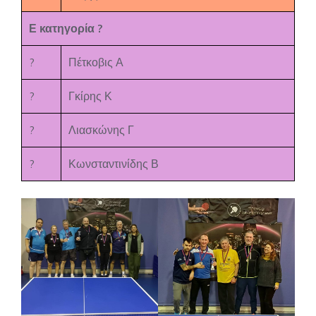
Ε κατηγορία ?
?
Πέτκοβις Α
?
Γκίρης Κ
?
Λιασκώνης Γ
?
Κωνσταντινίδης Β