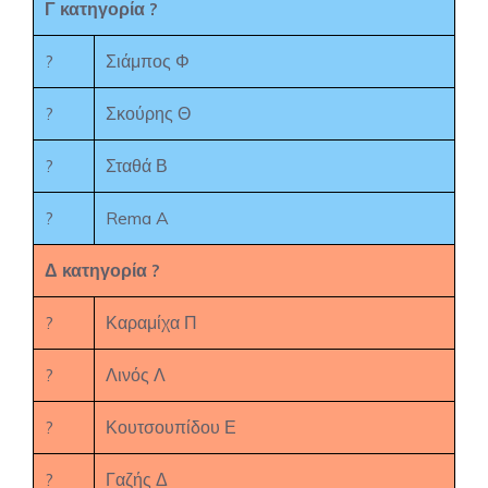
Γ κατηγορία ?
?
Σιάμπος Φ
?
Σκούρης Θ
?
Σταθά Β
?
Rema A
Δ κατηγορία ?
?
Καραμίχα Π
?
Λινός Λ
?
Κουτσουπίδου Ε
?
Γαζής Δ