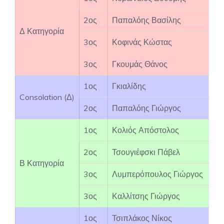
2ος
Παπαλόης Βασίλης
Δ Κατηγορία
3ος
Κοφινάς Κώστας
3ος
Γκουμάς Θάνος
1ος
Γκιαλίδης
Consolation (Δ)
2ος
Παπαλόης Γιώργος
1ος
Κολιός Απόστολος
2ος
Τσουγιέφσκι Πάβελ
Β Κατηγορία
3ος
Λυμπερόπουλος Γιώργος
3ος
Καλλίτσης Γιώργος
1ος
Τσιπλάκος Νίκος