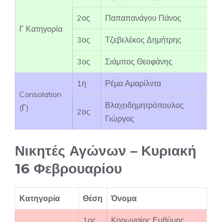
2ος
Παπαπανάγου Πάνος
Γ Κατηγορία
3ος
Τζεβελέκος Δημήτρης
3ος
Σιάμπος Θεοφάνης
1η
Ρέμα Αμαρίλντα
Consolation
Βλαχοδημητρόπουλος
(Γ)
2ος
Γιώργος
Νικητές Αγώνων – Κυριακή
16 Φεβρουαρίου
Κατηγορία
Θέση
Όνομα
1ος
Κορωναίος Ευθύμης