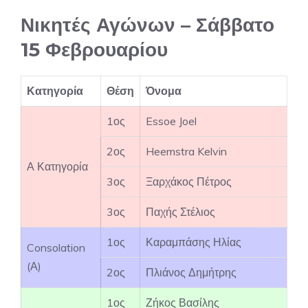
Νικητές Αγώνων – Σάββατο
15 Φεβρουαρίου
Κατηγορία
Θέση
Όνομα
1ος
Essoe Joel
2ος
Heemstra Kelvin
Α Κατηγορία
3ος
Ξαρχάκος Πέτρος
3ος
Παχής Στέλιος
1ος
Καραμπάσης Ηλίας
Consolation
(Α)
2ος
Πλιάνος Δημήτρης
1ος
Ζήκος Βασίλης