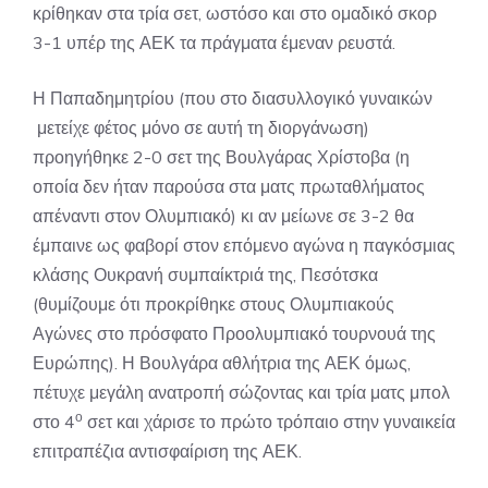
κρίθηκαν στα τρία σετ, ωστόσο και στο ομαδικό σκορ
3-1 υπέρ της ΑΕΚ τα πράγματα έμεναν ρευστά.
Η Παπαδημητρίου (που στο διασυλλογικό γυναικών
μετείχε φέτος μόνο σε αυτή τη διοργάνωση)
προηγήθηκε 2-0 σετ της Βουλγάρας Χρίστοβα (η
οποία δεν ήταν παρούσα στα ματς πρωταθλήματος
απέναντι στον Ολυμπιακό) κι αν μείωνε σε 3-2 θα
έμπαινε ως φαβορί στον επόμενο αγώνα η παγκόσμιας
κλάσης Ουκρανή συμπαίκτριά της, Πεσότσκα
(θυμίζουμε ότι προκρίθηκε στους Ολυμπιακούς
Αγώνες στο πρόσφατο Προολυμπιακό τουρνουά της
Ευρώπης). Η Βουλγάρα αθλήτρια της ΑΕΚ όμως,
πέτυχε μεγάλη ανατροπή σώζοντας και τρία ματς μπολ
ο
στο 4
σετ και χάρισε το πρώτο τρόπαιο στην γυναικεία
επιτραπέζια αντισφαίριση της ΑΕΚ.