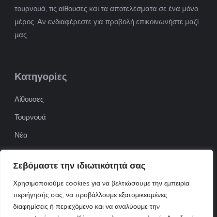
τουρνουά, τις αίθουσες και τα αποτελέσματα σε ένα μόνο
μέρος. Αν ενδιαφέρεστε για προβολή επικοινωνήστε μαζί
μας.
Κατηγορίες
Αίθουσες
Τουρνουά
Νέα
Επιχειρήσεις
Σεβόμαστε την ιδιωτικότητά σας
ΠΟΦΕΠΑ
Χρησιμοποιούμε cookies για να βελτιώσουμε την εμπειρία
ΕΦΟΕΠΑ
περιήγησής σας, να προβάλλουμε εξατομικευμένες
διαφημίσεις ή περιεχόμενο και να αναλύουμε την
Επικοινωνία