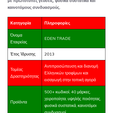
με πρωτότυπες γεύσεις, φυσικά συστατικά και
καινοτόμους συνδυασμούς.
Κατηγορία
Πληροφορίες
Όνομα
EDEN TRADE
Εταιρείας
Έτος Ίδρυσης
2013
Αντιπροσώπευση και διανομή
Τομέας
Ελληνικών τροφίμων και
Δραστηριότητας
εισαγωγή στην τοπική αγορά
500+ κωδικοί, 40 μάρκες,
χειροποίητα, υψηλής ποιότητας,
Προϊόντα
φυσικά συστατικά, καινοτόμοι
συνδυασμοί