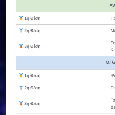
Αν
1η Θέση
Π
2η Θέση
Μ
Γε
3η Θέση
Κ
Μέλ
1η Θέση
Ψ
2η Θέση
Πα
Τσ
3η Θέση
Δ