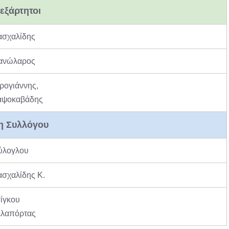
εξάρτητοι
ασχαλίδης
ανώλαρος
ρογιάννης,
αψοκαβάδης
η Συλλόγου
ύλογλου
σχαλίδης Κ.
ίγκου
ελαπόρτας