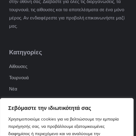
στην οθόνη σας. Διαβάστε για όλες τις διοργανώσεις, τα
τουρνουά, τις αίθουσες και τα αποτελέσματα σε ένα μόνο
μέρος. Αν ενδιαφέρεστε για προβολή επικοινωνήστε μαζί
μας.
Κατηγορίες
Αίθουσες
Τουρνουά
Νέα
Επιχειρήσεις
Σεβόμαστε την ιδιωτικότητά σας
ΠΟΦΕΠΑ
Χρησιμοποιούμε cookies για να βελτιώσουμε την εμπειρία
ΕΦΟΕΠΑ
περιήγησής σας, να προβάλλουμε εξατομικευμένες
Επικοινωνία
διαφημίσεις ή περιεχόμενο και να αναλύουμε την