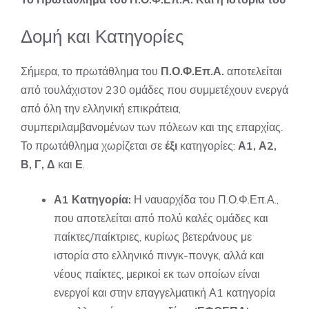
Δομή και Κατηγορίες
Σήμερα, το πρωτάθλημα του
Π.Ο.Φ.Επ.Α.
αποτελείται
από τουλάχιστον 230 ομάδες που συμμετέχουν ενεργά
από όλη την ελληνική επικράτεια,
συμπεριλαμβανομένων των πόλεων και της επαρχίας.
Το πρωτάθλημα χωρίζεται σε
έξι
κατηγορίες:
Α1, Α2,
Β, Γ, Δ
και
Ε
.
Α1 Κατηγορία:
Η ναυαρχίδα του Π.Ο.Φ.Επ.Α.,
που αποτελείται από πολύ καλές ομάδες και
παίκτες/παίκτριες, κυρίως βετεράνους με
ιστορία στο ελληνικό πινγκ-πονγκ, αλλά και
νέους παίκτες, μερικοί εκ των οποίων είναι
ενεργοί και στην επαγγελματική Α1 κατηγορία