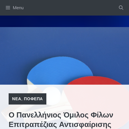
Skip
Menu
to
content
ΝΕΑ
,
ΠΟΦΕΠΑ
Ο Πανελλήνιος Όμιλος Φίλων
Επιτραπέζιας Αντισφαίρισης