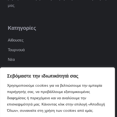
μας.
Κατηγορίες
Αίθουσες
Τουρνουά
Νέα
Επιχειρήσεις
Σεβόμαστε την ιδιωτικότητά σας
ΠΟΦΕΠΑ
Χρησιμοποιούμε cookies για να βελτιώσουμε την εμπειρία
ΕΦΟΕΠΑ
περιήγησής σας, να προβάλλουμε εξατομικευμένες
διαφημίσεις ή περιεχόμενο και να αναλύουμε την
Επικοινωνία
επισκεψιμότητά μας. Κάνοντας κλικ στην επιλογή «Αποδοχή
Όλων», συναινείτε στη χρήση των cookies από εμάς.