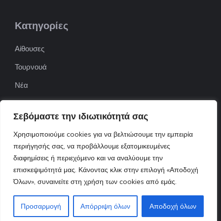
Κατηγορίες
Αίθουσες
Τουρνουά
Νέα
Επιχειρήσεις
Σεβόμαστε την ιδιωτικότητά σας
ΠΟΦΕΠΑ
Χρησιμοποιούμε cookies για να βελτιώσουμε την εμπειρία
ΕΦΟΕΠΑ
περιήγησής σας, να προβάλλουμε εξατομικευμένες
Επικοινωνία
διαφημίσεις ή περιεχόμενο και να αναλύουμε την
επισκεψιμότητά μας. Κάνοντας κλικ στην επιλογή «Αποδοχή
Όλων», συναινείτε στη χρήση των cookies από εμάς.
© 2022 ttnews.gr • Design By Tserts.eu
Προσαρμογή
Απόρριψη όλων
Αποδοχή όλων