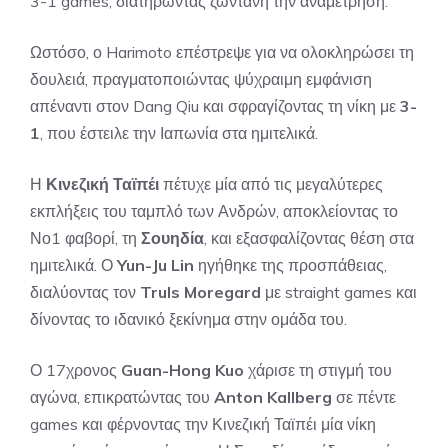
3-1 games, διατηρώντας ζωντανή την αναμέτρηση.
Ωστόσο, ο Harimoto επέστρεψε για να ολοκληρώσει τη
δουλειά, πραγματοποιώντας ψύχραιμη εμφάνιση
απέναντι στον Dang Qiu και σφραγίζοντας τη νίκη με
3-
1
, που έστειλε την Ιαπωνία στα ημιτελικά.
Η
Κινεζική Ταϊπέι
πέτυχε μία από τις μεγαλύτερες
εκπλήξεις του ταμπλό των Ανδρών, αποκλείοντας το
Νο1 φαβορί, τη
Σουηδία
, και εξασφαλίζοντας θέση στα
ημιτελικά. Ο
Yun-Ju Lin
ηγήθηκε της προσπάθειας,
διαλύοντας τον
Truls Moregard
με straight games και
δίνοντας το ιδανικό ξεκίνημα στην ομάδα του.
Ο 17χρονος
Guan-Hong Kuo
χάρισε τη στιγμή του
αγώνα, επικρατώντας του
Anton Kallberg
σε πέντε
games και φέρνοντας την Κινεζική Ταϊπέι μία νίκη