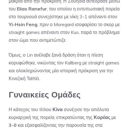
μακριά από την πρόκριση. Η Σουηδία αντέδρασε μέσω
του
Elias Ranefur
, του οποίου η εντυπωσιακή πορεία
στο τουρνουά συνεχίστηκε με νίκη 3-1 απέναντι στον
Yi-Hsin Feng
, πριν ο Moregard ισοφαρίσει το σκορ με
straight games απέναντι στον Kuo, παρά το πρόβλημα
στον ώμο που αντιμετώπιζε.
Όμως, ο Lin ανέλαβε ξανά δράση όταν η πίεση
κορυφώθηκε, νικώντας τον Kallberg με straight games
και ολοκληρώνοντας μία ιστορική πρόκριση για την
Κινεζική Ταϊπέι.
Γυναικείες Ομάδες
Η κάτοχος του τίτλου
Κίνα
συνέχισε την απόλυτα
κυριαρχική της πορεία, επικρατώντας της
Κορέας
με
3-0
και εξασφαλίζοντας την παρουσία της στα