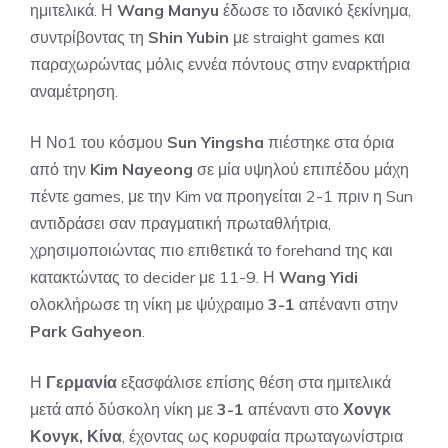
ημιτελικά. Η
Wang Manyu
έδωσε το ιδανικό ξεκίνημα,
συντρίβοντας τη
Shin Yubin
με straight games και
παραχωρώντας μόλις εννέα πόντους στην εναρκτήρια
αναμέτρηση.
Η Νο1 του κόσμου
Sun Yingsha
πιέστηκε στα όρια
από την
Kim Nayeong
σε μία υψηλού επιπέδου μάχη
πέντε games, με την Kim να προηγείται 2-1 πριν η Sun
αντιδράσει σαν πραγματική πρωταθλήτρια,
χρησιμοποιώντας πιο επιθετικά το forehand της και
κατακτώντας το decider με 11-9. Η
Wang Yidi
ολοκλήρωσε τη νίκη με ψύχραιμο
3-1
απέναντι στην
Park Gahyeon
.
Η
Γερμανία
εξασφάλισε επίσης θέση στα ημιτελικά
μετά από δύσκολη νίκη με
3-1
απέναντι στο
Χονγκ
Κονγκ, Κίνα
, έχοντας ως κορυφαία πρωταγωνίστρια