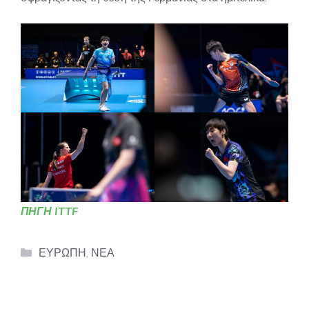
ΠΗΓΗ ITTF
Categories
ΕΥΡΩΠΗ
,
ΝΕΑ