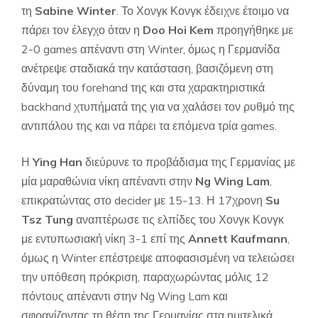
τη
Sabine Winter
. Το Χονγκ Κονγκ έδειχνε έτοιμο να
πάρει τον έλεγχο όταν η
Doo Hoi Kem
προηγήθηκε με
2-0 games απέναντι στη Winter, όμως η Γερμανίδα
ανέτρεψε σταδιακά την κατάσταση, βασιζόμενη στη
δύναμη του forehand της και στα χαρακτηριστικά
backhand χτυπήματά της για να χαλάσει τον ρυθμό της
αντιπάλου της και να πάρει τα επόμενα τρία games.
Η
Ying Han
διεύρυνε το προβάδισμα της Γερμανίας με
μία μαραθώνια νίκη απέναντι στην
Ng Wing Lam
,
επικρατώντας στο decider με 15-13. Η 17χρονη
Su
Tsz Tung
αναπτέρωσε τις ελπίδες του Χονγκ Κονγκ
με εντυπωσιακή νίκη 3-1 επί της
Annett Kaufmann
,
όμως η Winter επέστρεψε αποφασισμένη να τελειώσει
την υπόθεση πρόκριση, παραχωρώντας μόλις 12
πόντους απέναντι στην Ng Wing Lam και
σφραγίζοντας τη θέση της Γερμανίας στα ημιτελικά.