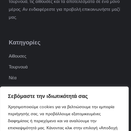
τουρνουά, τις αίθουσες και τα αποτελέσματα σε ένα μόνο
μέρος. Αν ενδιαφέρεστε για προβολή επικοινωνήστε μαζί
μας.
Κατηγορίες
Αίθουσες
Τουρνουά
Νέα
Επιχειρήσεις
Σεβόμαστε την ιδιωτικότητά σας
ΠΟΦΕΠΑ
Χρησιμοποιούμε cookies για να βελτιώσουμε την εμπειρία
ΕΦΟΕΠΑ
περιήγησής σας, να προβάλλουμε εξατομικευμένες
Επικοινωνία
διαφημίσεις ή περιεχόμενο και να αναλύουμε την
επισκεψιμότητά μας. Κάνοντας κλικ στην επιλογή «Αποδοχή