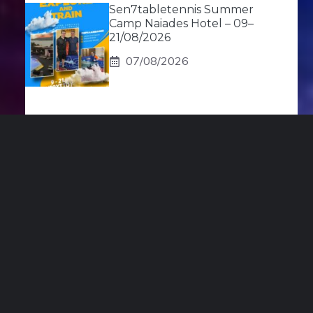
Sen7tabletennis Summer
Camp Naiades Hotel – 09–
21/08/2026
07/08/2026