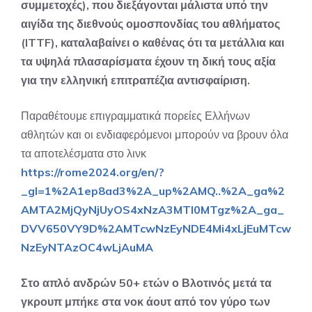
συμμετοχές), που διεξάγονται μάλιστα υπό την
αιγίδα της διεθνούς ομοσπονδίας του αθλήματος
(ITTF), καταλαβαίνει ο καθένας ότι τα μετάλλια και
τα υψηλά πλασαρίσματα έχουν τη δική τους αξία
για την ελληνική επιτραπέζια αντισφαίριση.
Παραθέτουμε επιγραμματικά πορείες Ελλήνων
αθλητών και οι ενδιαφερόμενοι μπορούν να βρουν όλα
τα αποτελέσματα στο λινκ
https://rome2024.org/en/?
_gl=1%2A1ep8ad3%2A_up%2AMQ..%2A_ga%2
AMTA2MjQyNjUyOS4xNzA3MTI0MTgz%2A_ga_
DVV650VY9D%2AMTcwNzEyNDE4Mi4xLjEuMTcw
NzEyNTAzOC4wLjAuMA
Στο απλό ανδρών 50+ ετών ο Βλοτινός μετά τα
γκρουπ μπήκε στα νοκ άουτ από τον γύρο των