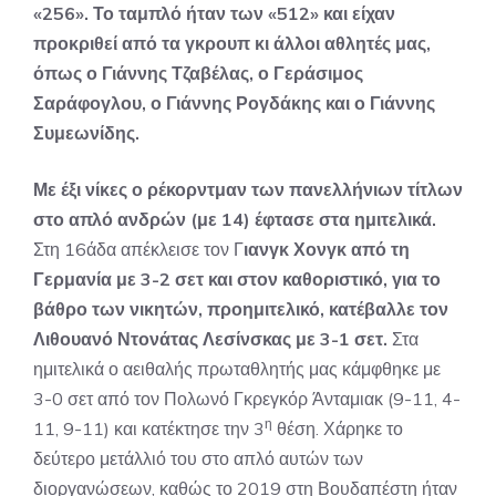
«256». Το ταμπλό ήταν των «512» και είχαν
προκριθεί από τα γκρουπ κι άλλοι αθλητές μας,
όπως ο
Γιάννης Τζαβέλας, ο Γεράσιμος
Σαράφογλου, ο Γιάννης Ρογδάκης και ο Γιάννης
Συμεωνίδης.
Με έξι νίκες ο ρέκορντμαν των πανελλήνιων τίτλων
στο απλό ανδρών (με 14) έφτασε στα ημιτελικά.
Στη 16άδα απέκλεισε τον Γ
ιανγκ Χονγκ από τη
Γερμανία με 3-2 σετ και στον καθοριστικό, για το
βάθρο των νικητών, προημιτελικό, κατέβαλλε τον
Λιθουανό Ντονάτας Λεσίνσκας με 3-1 σετ.
Στα
ημιτελικά ο αειθαλής πρωταθλητής μας κάμφθηκε με
3-0 σετ από τον Πολωνό Γκρεγκόρ Άνταμιακ (9-11, 4-
η
11, 9-11) και κατέκτησε την 3
θέση. Χάρηκε το
δεύτερο μετάλλιό του στο απλό αυτών των
διοργανώσεων, καθώς το 2019 στη Βουδαπέστη ήταν