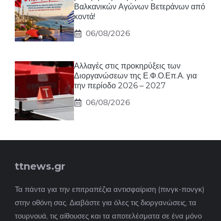
Βαλκανικών Αγώνων Βετεράνων από
κοντά!
06/08/2026
Αλλαγές στις προκηρύξεις των
Διοργανώσεων της Ε.Φ.Ο.Επ.Α. για
την περίοδο 2026 – 2027
06/08/2026
ttnews.gr
Τα πάντα για την επιτραπέζια αντισφαίριση (πινγκ-πονγκ)
στην οθόνη σας. Διαβάστε για όλες τις διοργανώσεις, τα
τουρνουά, τις αίθουσες και τα αποτελέσματα σε ένα μόνο