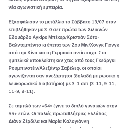
νέα αγωνιστική εμπειρία.
Εξασφάλισαν το μετάλλιο το Σάββατο 13/07 όταν
επιβλήθηκαν με 3-0 σετ πρώτα των Χιλιανών
Εδουάρδο Αγκίρε Μπέκερ/Κριστιάν Σότο-
Βαλντεμπένιτο κι έπειτα των Ζου Μιν/Χονγκ Γιονγκ
από την Κίνα και τη Γερμανία αντίστοιχα. Στα
ημιτελικά αποκλείστηκαν χτες από τους Γκεόργκι
Ρουμπινστέιν/Αλεξάντρ Σαβέλεφ, οι οποίοι
αγωνίζονται σαν ανεξάρτητοι (δηλαδή με ρωσικό ή
λευκορωσικό διαβατήριο) με 3-1 σετ (3-11, 9-11,
11-9, 8-11).
Σε ταμπλό των «64» έγινε το διπλό γυναικών στην
55+ ετών. Οι παλιές πρωταθλήτριες Ελλάδας
Διάνα Ζέρδιλα και Μαρία Καλογιάννη