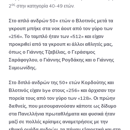
ος
2
στην κατηγορία 40-49 ετών.
Στο απλό ανδρών 50+ ετών ο Βλοτινός μετά τα
γκρουπ μπήκε στα νοκ άουτ από τον γύρο των
«256». Το ταμπλό ήταν των «512» και είχαν
προκριθεί από τα γκρουπ κι άλλοι αθλητές μας,
όπως ο Γιάννης Τζαβέλας, ο Γεράσιμος
Σαράφογλου, ο Γιάννης Ρογδάκης και ο Γιάννης
Συμεωνίδης.
Στο διπλό ανδρών της 50+ ετών Κορδούτης και
Βλοτινός είχαν bye στους «256» και άρχισαν την
πορεία τους από τον γύρο των «128». Οι πρώην
διεθνείς, που μεσουρανούσαν κάποτε ως δίδυμο
στα Πανελλήνια πρωταθλήματα και φυσικά ήταν
μαζί σε πολλές κρίσιμες αναμετρήσεις με την
εθνική ομάδα ανδρών, τα πήγαν εξαιρετικά και στη