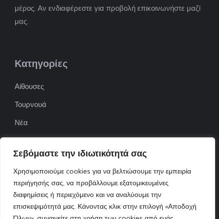
μέρος. Αν ενδιαφέρεστε για προβολή επικοινωνήστε μαζί
μας.
Κατηγορίες
Αίθουσες
Τουρνουά
Νέα
Επιχειρήσεις
Σεβόμαστε την ιδιωτικότητά σας
ΠΟΦΕΠΑ
Χρησιμοποιούμε cookies για να βελτιώσουμε την εμπειρία
ΕΦΟΕΠΑ
περιήγησής σας, να προβάλλουμε εξατομικευμένες
διαφημίσεις ή περιεχόμενο και να αναλύουμε την
Επικοινωνία
επισκεψιμότητά μας. Κάνοντας κλικ στην επιλογή «Αποδοχή
Όλων», συναινείτε στη χρήση των cookies από εμάς.