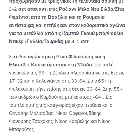
προχώρησαν με τρεις νίκες (η τελευταία οριακή με
3-2 σετ απέναντι στις Ροζιάνε Μέλο Ντα Σίλβα/Ζίτα
Φερέντσι από τη Βραζιλία και τη Ρουμανία
αντίστοιχα) και ηττήθηκαν στον καθοριστικό αγώνα
για τα μετάλλια από τις Ιζαμπέλ Γκουιλμπό/Φούλια
Ντικέρ (Γαλλία/Τουρκία) με 3-1 σετ.
Στο ίδιο αγώνισμα η Ρένα Φιλακούρη και η
Ελισάβετ Κούκα έφτασαν στη 32άδα
. Στο απλό
γυναικών της 55+ η Ζέρδιλα πλασαρίστηκε στις θέσεις
17-32 και η Καλογιάννη στις 33-64. Στην 65+ η
Φυλακούρη πήγε επίσης στις θέσεις 33-64. Στην 55+
των ανδρών ο Κορδούτης μπήκε στους «64». Στο
ταμπλό αυτής της κατηγορίας είχαν περάσει και οι
Θανάσης Μαλισόβας, Νίκος Ορφανουδάκης,
Φανούρης Τσαχάκης, Νίκος Καρβέλης και Νίκος
Μπαρούτης.