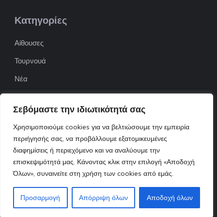
Κατηγορίες
Αίθουσες
Τουρνουά
Νέα
Επιχειρήσεις
Σεβόμαστε την ιδιωτικότητά σας
ΠΟΦΕΠΑ
Χρησιμοποιούμε cookies για να βελτιώσουμε την εμπειρία
ΕΦΟΕΠΑ
περιήγησής σας, να προβάλλουμε εξατομικευμένες
διαφημίσεις ή περιεχόμενο και να αναλύουμε την
Επικοινωνία
επισκεψιμότητά μας. Κάνοντας κλικ στην επιλογή «Αποδοχή
Όλων», συναινείτε στη χρήση των cookies από εμάς.
© 2022 ttnews.gr • Design By Tserts.eu
Προσαρμογή
Απόρριψη όλων
Αποδοχή όλων