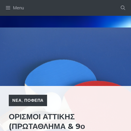
Skip
Menu
to
content
ΝΕΑ
,
ΠΟΦΕΠΑ
ΟΡΙΣΜΟΙ ΑΤΤΙΚΗΣ
(ΠΡΩΤΑΘΛΗΜΑ & 9ο