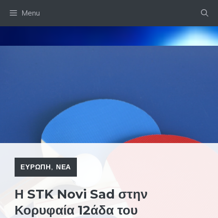
Skip
Menu
to
content
ΕΥΡΩΠΗ
,
ΝΕΑ
Η STK Novi Sad στην
Κορυφαία 12άδα του