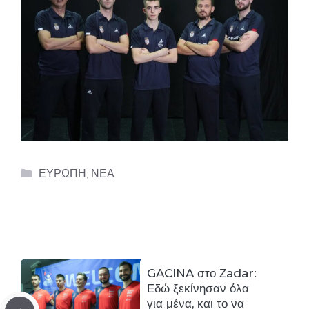
Categories
ΕΥΡΩΠΗ
,
ΝΕΑ
GACINA στο Ζadar:
Εδώ ξεκίνησαν όλα
για μένα, και το να