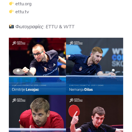
ettu.org
ettu.tv
Φωτογραφίες: ETTU & WTT