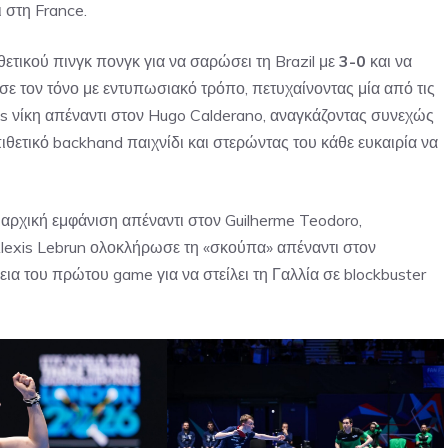
ι στη France.
τικού πινγκ πονγκ για να σαρώσει τη Brazil με
3-0
και να
ωσε τον τόνο με εντυπωσιακό τρόπο, πετυχαίνοντας μία από τις
es νίκη απέναντι στον Hugo Calderano, αναγκάζοντας συνεχώς
ιθετικό backhand παιχνίδι και στερώντας του κάθε ευκαιρία να
ριαρχική εμφάνιση απέναντι στον Guilherme Teodoro,
lexis Lebrun ολοκλήρωσε τη «σκούπα» απέναντι στον
εια του πρώτου game για να στείλει τη Γαλλία σε blockbuster