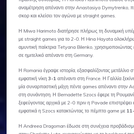
αναμέτρηση απέναντι στην Anastasiya Dymytrenko, 
σκορ και κλείσει τον αγώνα με straight games.
Η Miwa Harimoto διατήρησε πλήρως τη δυναμική υπέρ 
με straight games για το 2-0. Η Hina Hayata ολοκλήρ
αμυντική παίκτρια Tetyana Bilenko, χρησιμοποιώντας επ
σε ημιτελικό απέναντι στη Germany.
Η Romania έγραψε ιστορία, εξασφαλίζοντας μετάλλιο 
εμφατική νίκη
3-1
απέναντι στη France. Η Γαλλία ξεκίν
μία συναρπαστική μάχη πέντε games απέναντι στην Adi
στη συνάντηση. Η Bernadette Szocs έφερε τη Ρουμανία
ξεφεύγοντας αρχικά με 2-0 πριν η Pavade επιστρέψει κ
εμφατικά η Szocs κατακτώντας το πέμπτο game με
11
Η Andreea Dragoman έδωσε στη συνέχεια προβάδισμα