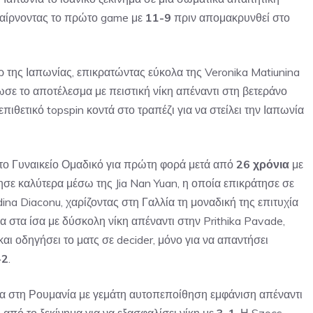
παίρνοντας το πρώτο game με
11-9
πριν απομακρυνθεί στο
της Ιαπωνίας, επικρατώντας εύκολα της Veronika Matiunina
ωσε το αποτέλεσμα με πειστική νίκη απέναντι στη βετεράνο
ιθετικό topspin κοντά στο τραπέζι για να στείλει την Ιαπωνία
στο Γυναικείο Ομαδικό για πρώτη φορά μετά από
26 χρόνια
με
ησε καλύτερα μέσω της Jia Nan Yuan, η οποία επικράτησε σε
na Diaconu, χαρίζοντας στη Γαλλία τη μοναδική της επιτυχία
 στα ίσα με δύσκολη νίκη απέναντι στην Prithika Pavade,
αι οδηγήσει το ματς σε decider, μόνο για να απαντήσει
-2
.
 στη Ρουμανία με γεμάτη αυτοπεποίθηση εμφάνιση απέναντι