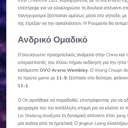
στην Charlotte Lutz, κυριαρχώντας με το backhand της
επέστρεψε για να ολοκληρώσει τη δουλειά απέναντι στη
πανηγυρισμοί ξέσπασαν αμέσως μέσα στο γήπεδο, με 
της έτρεξαν να την αγκαλιάσουν. Η Ρουμανία θα αντιμετ
Ανδρικό Ομαδικό
Ο blockbuster προημιτελικός ανάμεσα στην China και 
υπερασπιστές του τίτλου πήραν εκδίκηση για την ήττα
κατάμεστο
OVO Arena Wembley
. Ο Wang Chuqin άν
το πρώτο game με
11-9
, ξέσπασε στο δεύτερο, φτάν
11-1
.
Ο Oh αρνήθηκε να παραδοθεί, επιστρέφοντας για να ο
ψυχραιμία του την κατάλληλη στιγμή για να κλείσει το
Lin Shidong συνέχισε τη δυναμική απέναντι στον Jang W
μία ανάσα από τα ημιτελικά. Ο Jingkun Liang ολοκλήρ