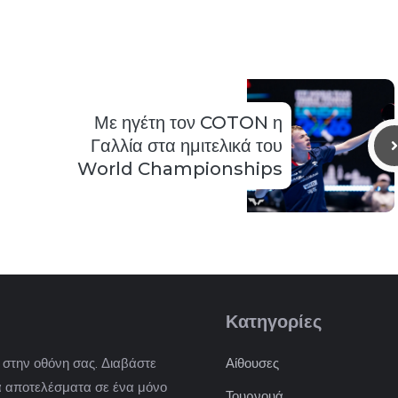
Με ηγέτη τον COTON η
Γαλλία στα ημιτελικά του
World Championships
Κατηγορίες
) στην οθόνη σας. Διαβάστε
Αίθουσες
 τα αποτελέσματα σε ένα μόνο
Τουρνουά