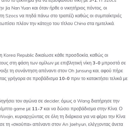
 από το ξεκίνημα για να εξασφαλίσει νίκη με
3-1
. Η Szocs
ν Jia Nan Yuan και όταν ήρθε ο νικητήριος πόντος, οι
τη Szocs να πηδά πάνω στο τραπέζι καθώς οι συμπαίκτριές
ωπίσει πλέον την κάτοχο του τίτλου China στα ημιτελικά.
τη Korea Republic δικαίωσε κάθε προσδοκία, καθώς οι
 τους στη φάση των ομίλων με επιβλητική νίκη
3-0
μπροστά σε
οιξε τη συνάντηση απέναντι στον Oh Junsung και, αφού πήρε
οντας γρήγορα σε προβάδισμα
10-0
πριν το κατακτήσει τελικά με
δηγήσει τον αγώνα σε decider, όμως ο Wang διατήρησε την
 πέμπτο game με
11-7
και να δώσει προβάδισμα στην Κίνα. Ο
oojin, κυριαρχώντας σε όλη τη διάρκεια για να φέρει την Κίνα
ωσε τη «σκούπα» απέναντι στον An Jaehyun, ελέγχοντας άνετα