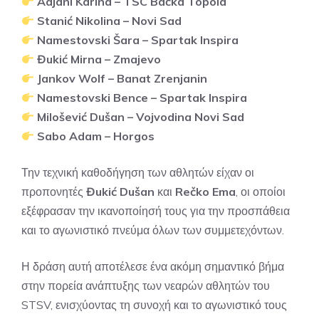
Adjani Karina – TSC Bačka Topola
Stanić Nikolina – Novi Sad
Namestovski Šara – Spartak Inspira
Đukić Mirna – Zmajevo
Jankov Wolf – Banat Zrenjanin
Namestovski Bence – Spartak Inspira
Milošević Dušan – Vojvodina Novi Sad
Sabo Adam – Horgos
Την τεχνική καθοδήγηση των αθλητών είχαν οι
προπονητές
Đukić Dušan
και
Rečko Ema
, οι οποίοι
εξέφρασαν την ικανοποίησή τους για την προσπάθεια
και το αγωνιστικό πνεύμα όλων των συμμετεχόντων.
Η δράση αυτή αποτέλεσε ένα ακόμη σημαντικό βήμα
στην πορεία ανάπτυξης των νεαρών αθλητών του
STSV, ενισχύοντας τη συνοχή και το αγωνιστικό τους