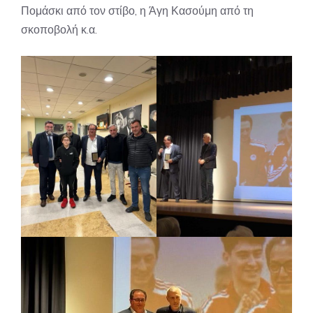
Πομάσκι από τον στίβο, η Άγη Κασούμη από τη
σκοποβολή κ.α.