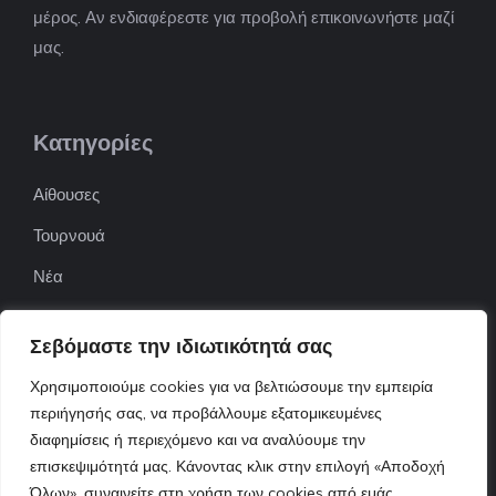
μέρος. Αν ενδιαφέρεστε για προβολή επικοινωνήστε μαζί
μας.
Κατηγορίες
Αίθουσες
Τουρνουά
Νέα
Επιχειρήσεις
Σεβόμαστε την ιδιωτικότητά σας
ΠΟΦΕΠΑ
Χρησιμοποιούμε cookies για να βελτιώσουμε την εμπειρία
ΕΦΟΕΠΑ
περιήγησής σας, να προβάλλουμε εξατομικευμένες
Επικοινωνία
διαφημίσεις ή περιεχόμενο και να αναλύουμε την
επισκεψιμότητά μας. Κάνοντας κλικ στην επιλογή «Αποδοχή
Όλων», συναινείτε στη χρήση των cookies από εμάς.