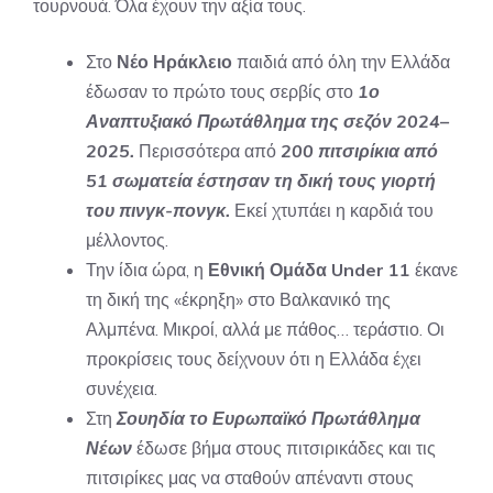
τουρνουά. Όλα έχουν την αξία τους.
Στο
Νέο Ηράκλειο
παιδιά από όλη την Ελλάδα
έδωσαν το πρώτο τους σερβίς στο
1ο
Αναπτυξιακό Πρωτάθλημα της σεζόν 2024–
2025.
Περισσότερα από
200 πιτσιρίκια από
51 σωματεία έστησαν τη δική τους γιορτή
του πινγκ-πονγκ.
Εκεί χτυπάει η καρδιά του
μέλλοντος.
Την ίδια ώρα, η
Εθνική Ομάδα Under 11
έκανε
τη δική της «έκρηξη» στο Βαλκανικό της
Αλμπένα. Μικροί, αλλά με πάθος… τεράστιο. Οι
προκρίσεις τους δείχνουν ότι η Ελλάδα έχει
συνέχεια.
Στη
Σουηδία το Ευρωπαϊκό Πρωτάθλημα
Νέων
έδωσε βήμα στους πιτσιρικάδες και τις
πιτσιρίκες μας να σταθούν απέναντι στους