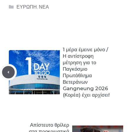
Categories
ΕΥΡΩΠΗ
,
ΝΕΑ
1 μέρα έμεινε μόνο /
Η αντίστροφη
μέτρηση για το
Παγκόσμιο
Πρωτάθλημα
Βετεράνων
Gangneung 2026
(Κορέα) έχει αρχίσει!
Απίστευτο θρίλερ
στα προκριματικά