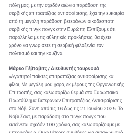
πόλη μας, με την σχεδόν αιώνια παράδοση της
σερβικής επιτραπέζιας αντισφαίρισης, έχει την ευκαιρία
από τη μεγάλη παράδοση βετεράνων οικοδεσπότη
σερβικής πινγκ πονγκ στην Ευρώπη Ελπίζουμε ότι,
παράλληλα με τις αθλητικές προκλήσεις, θα έχετε
χρόνο να γνωρίσετε τη σερβική φιλοξενία, τον
πολιτισμό και την κουζίνα.
Μάρκο Γέβτοβιτς / Διευθυντής τουρνουά
«Αγαπητοί παίκτες επιτραπέζιας αντισφαίρισης και
φίλοι, Με μεγάλη μου χαρά, εκ μέρους της Οργανωτικής
Επιτροπής, σας καλωσορίζω θερμά στο Ευρωπαϊκό
Πρωτάθλημα Βετεράνων Επιτραπέζιας Αντισφαίρισης
στο Νόβι Σαντ, από τις 16 έως τις 21 Ιουνίου 2025. Το
Νόβι Σαντ, με παράδοση στο πινγκ πονγκ που
εκτείνεται σχεδόν 100 χρόνια, σας καλωσορίζουμε με
υπερηφάνεια. Οι καλύτερες συνθήκες για ανταγωνισμό