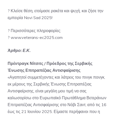
? Κλείσε θέση, ετοίμασε ρακέτα και ψυχή, και ζήσε την
εμπειρία Novi Sad 2025!
? Περισσότερες πληροφορίες:
?
www.veterans-ec2025.com
Άρθρο: Ε.Κ.
Πρέντραγκ Νίτσιτς / Πρόεδρος της Σερβικής
Ένωσης Επιτραπέζιας Αντισφαίρισης
«Αγαπητοί συμμετέχοντες και λάτρεις του πινγκ πονγκ,
εκ μέρους της Σερβικής Ένωσης Επιτραπέζιας
Αντισφαίρισης, είναι μεγάλη μου τιμή να σας
καλωσορίσω στο Ευρωπαϊκό Πρωτάθλημα Βετεράνων
Επιτραπέζιας Αντισφαίρισης στο Νόβι Σαντ, από τις 16
έως τις 21 Ιουνίου 2025. Είμαστε περήφανοι που η