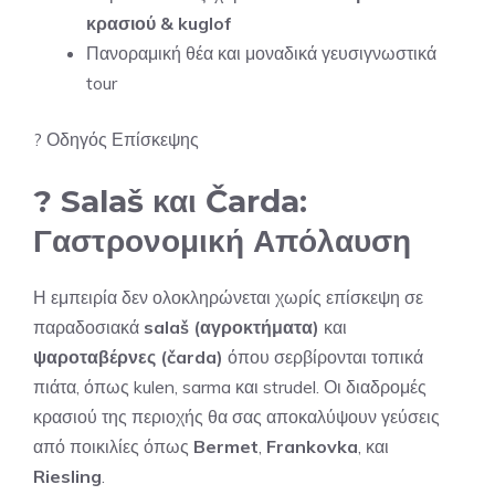
κρασιού & kuglof
Πανοραμική θέα και μοναδικά γευσιγνωστικά
tour
?
Οδηγός Επίσκεψης
? Salaš και Čarda:
Γαστρονομική Απόλαυση
Η εμπειρία δεν ολοκληρώνεται χωρίς επίσκεψη σε
παραδοσιακά
salaš (αγροκτήματα)
και
ψαροταβέρνες (čarda)
όπου σερβίρονται τοπικά
πιάτα, όπως kulen, sarma και strudel. Οι διαδρομές
κρασιού της περιοχής θα σας αποκαλύψουν γεύσεις
από ποικιλίες όπως
Bermet
,
Frankovka
, και
Riesling
.