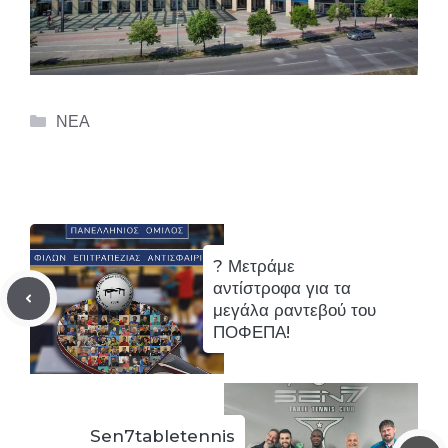
Categories
ΝΕΑ
? Μετράμε
αντίστροφα για τα
μεγάλα ραντεβού του
ΠΟΦΕΠΑ!
Sen7tabletennis