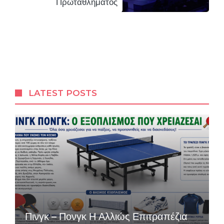
Πρωταθλήματος
LATEST POSTS
Πινγκ – Πονγκ Η Αλλιώς Επιτραπέζια