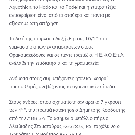
Aquathlon, το Hado και το Padel και η επιτραπέζια
αντισφαίριση είναι από τα σταθερά και πάντα με
αξιοσημείωτη απήχηση.
Το δικό της τουρνουά διεξήχθη στις 10/10 στο
γυμναστήριο των εγκαταστάσεων στους
Θρακομακεδόνες και σε πέντε τραπέζια. Η Ε.Φ.Ο.Επ.Α.
ανέλαβε την επιδιατησία και τη γραμματεία.
Ανάμεσα στους συμμετέχοντες ήταν και νεαροί
πρωταθλητές ανεβάζοντας το αγωνιστικό επίπεδο.
Στους άνδρες, όπου σχηματίστηκαν αρχικά 7 γκρουπ
ων
των 4
, την πρωτιά κατέκτησε ο Δημήτρης Κορδούτης
από την ABB SA. Το ασημένιο μετάλλιο πήρε ο
Αλκιβιάδης Σταματούρος (Gre78.tv) και το χάλκινο ο
Σωκράτης Γιαννούτσος (Gre78.tv).