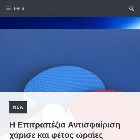
Skip
Menu
to
content
ΝΕΑ
Η Επιτραπέζια Αντισφαίριση
χάρισε και φέτος ωραίες