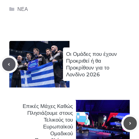
Categories
ΝΕΑ
Οι Ομάδες που έχουν
Προκριθεί ή θα
Προκρίθουν για το
Λονδίνο 2026
Επικές Μάχες Καθώς
Πλησιάζουμε στους
Τελικούς του
Ευρωπαϊκού
Ομαδικού