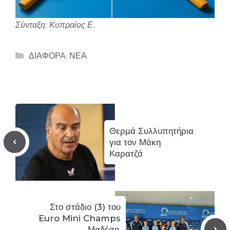
Σύνταξη: Κυπραίος Ε.
Categories
ΔΙΑΦΟΡΑ
,
ΝΕΑ
Θερμά Συλλυπητήρια
για τον Μάκη
Καρατζά
Στο στάδιο (3) του
Euro Mini Champs
Μαδέση,