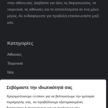
στην οθόνη σας. Διαβάστε για όλες τις διοργανώσεις, τα
τουρνουά, τις αίθουσες και τα αποτελέσματα σε ένα μόνο
μέρος. Αν ενδιαφέρεστε για προβολή επικοινωνήστε μαζί
μας.
Κατηγορίες
Αίθουσες
Τουρνουά
Νέα
Επιχειρήσεις
Σεβόμαστε την ιδιωτικότητά σας
ΠΟΦΕΠΑ
Χρησιμοποιούμε cookies για να βελτιώσουμε την εμπειρία
ΕΦΟΕΠΑ
περιήγησής σας, να προβάλλουμε εξατομικευμένες
Επικοινωνία
διαφημίσεις ή περιεχόμενο και να αναλύουμε την