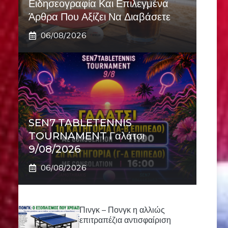
Ειδησεογραφία Και Επιλεγμένα
Άρθρα Που Αξίζει Να Διαβάσετε
06/08/2026
SEN7 TABLETENNIS
TOURNAMENT Γαλάτσι
9/08/2026
06/08/2026
Πινγκ – Πονγκ η αλλιώς
επιτραπέζια αντισφαίριση