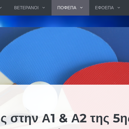
ΒΕΤΕΡΑΝΟΙ
ΠΟΦΕΠΑ
ΕΦΟΕΠΑ
ς στην Α1 & Α2 της 5η