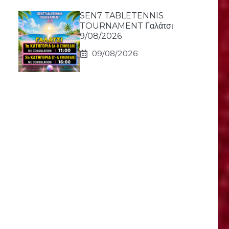
SEN7 TABLETENNIS
TOURNAMENT Γαλάτσι
9/08/2026
09/08/2026