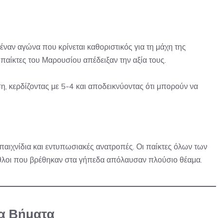
έναν αγώνα που κρίνεται καθοριστικός για τη μάχη της
παίκτες του Μαρουσίου απέδειξαν την αξία τους.
 κερδίζοντας με 5-4 και αποδεικνύοντας ότι μπορούν να
παιχνίδια και εντυπωσιακές ανατροπές. Οι παίκτες όλων των
αθλοι που βρέθηκαν στα γήπεδα απόλαυσαν πλούσιο θέαμα.
να Βήματα