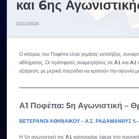
και 6ης Αγωνιστικ
22/12/2024
Ο κόσμος του Ποφέπα είναι γεμάτος εκπλήξεις, συναρπα
αθλήματος. Οι πρόσφατες αναμετρήσεις σε
Α1
και
Α2
εξαίρεση, με μερικά παιχνίδια να κρατούν την αγωνία μέ
Α1 Ποφέπα: 5η Αγωνιστική – Θρ
ΒΕΤΕΡΑΝΟΙ ΑΘΗΝΑΙΚΟΥ – Α.Σ. ΡΑΔΑΜΑΝΘΥΣ 5-
Η 5η αγωνιστική της
Α1
κατηγορίας έφερε στο προσκή