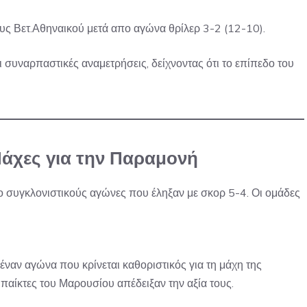
τους Βετ.Αθηναικού μετά απο αγώνα θρίλερ 3-2 (12-10).
 συναρπαστικές αναμετρήσεις, δείχνοντας ότι το επίπεδο του
άχες για την Παραμονή
 συγκλονιστικούς αγώνες που έληξαν με σκορ 5-4. Οι ομάδες
έναν αγώνα που κρίνεται καθοριστικός για τη μάχη της
παίκτες του Μαρουσίου απέδειξαν την αξία τους.