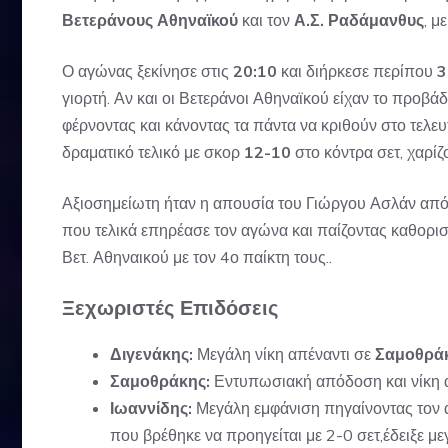
Βετεράνους Αθηναϊκού
και τον
Α.Σ. Ραδάμανθυς
, μ
Ο αγώνας ξεκίνησε στις
20:10
και διήρκεσε περίπου
3
γιορτή. Αν και οι Βετεράνοι Αθηναϊκού είχαν το προβά
φέρνοντας και κάνοντας τα πάντα να κριθούν στο τελευτ
δραματικό τελικό με σκορ
12-10
στο κόντρα σετ, χαρίζ
Αξιοσημείωτη ήταν η απουσία του Γιώργου Ασλάν από
που τελικά επηρέασε τον αγώνα και παίζοντας καθοριστ
Βετ. Αθηναικού με τον 4ο παίκτη τους..
Ξεχωριστές Επιδόσεις
Διγενάκης:
Μεγάλη νίκη απέναντι σε
Σαμοθράκ
Σαμοθράκης:
Εντυπωσιακή απόδοση και νίκη α
Ιωαννίδης:
Μεγάλη εμφάνιση πηγαίνοντας τον α
που βρέθηκε να προηγείται με 2-0 σετ,έδειξε με