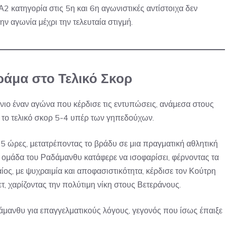
2 κατηγορία στις 5η και 6η αγωνιστικές αντίστοιχα δεν
ην αγωνία μέχρι την τελευταία στιγμή.
ράμα στο Τελικό Σκορ
νιο έναν αγώνα που κέρδισε τις εντυπώσεις, ανάμεσα στους
ε το τελικό σκορ 5-4 υπέρ των γηπεδούχων.
,5 ώρες, μετατρέποντας το βράδυ σε μια πραγματική αθλητική
 η ομάδα του Ραδάμανθυ κατάφερε να ισοφαρίσει, φέρνοντας τα
αίος, με ψυχραιμία και αποφασιστικότητα, κέρδισε τον Κούτρη
τ, χαρίζοντας την πολύτιμη νίκη στους Βετεράνους.
μανθυ για επαγγελματικούς λόγους, γεγονός που ίσως έπαιξε