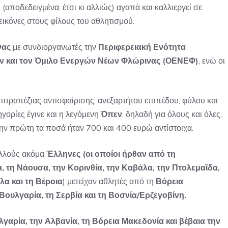
(αποδεδειγμένα, έτσι κι αλλιώς) αγαπά και καλλιεργεί σε
ικόνες στους φίλους του αθλητισμού.
νας
με συνδιοργανωτές την
Περιφερειακή Ενότητα
 και τον Όμιλο Ενεργών Νέων Φλώρινας (ΟΕΝΕΦ)
, ενώ οι
πιτραπέζιας αντισφαίρισης, ανεξαρτήτου επιπέδου, φύλου και
ηγορίες έγινε και η λεγόμενη
Όπεν
, δηλαδή για όλους και όλες,
 την πρώτη τα ποσά ήταν 700 και 400 ευρώ αντίστοιχα.
ολλούς ακόμα
Έλληνες (οι οποίοι ήρθαν από τη
, τη Νάουσα, την Κορινθία, την Καβάλα, την Πτολεμαΐδα,
λα και τη Βέροια
) μετείχαν αθλητές από τη
Βόρεια
Βουλγαρία, τη Σερβία και τη Βοσνία/Ερζεγοβίνη.
γαρία, την Αλβανία, τη Βόρεια Μακεδονία και βέβαια την