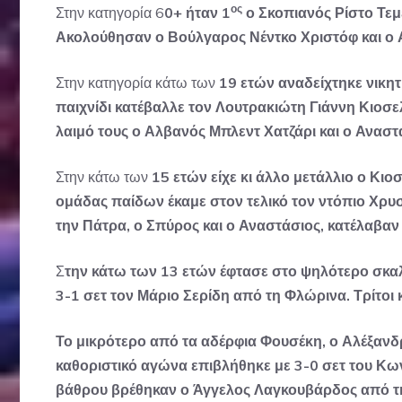
ος
Στην κατηγορία 6
0+ ήταν 1
ο Σκοπιανός Ρίστο Τεμέ
Ακολούθησαν ο Βούλγαρος Νέντκο Χριστόφ και ο 
Στην κατηγορία κάτω των
19 ετών αναδείχτηκε νικητ
παιχνίδι κατέβαλλε τον Λουτρακιώτη Γιάννη Κιοσε
λαιμό τους ο Αλβανός Μπλεντ Χατζάρι και ο Ανασ
Στην κάτω των
15 ετών είχε κι άλλο μετάλλιο ο Κιο
ομάδας παίδων έκαμε στον τελικό τον ντόπιο Χρυ
την Πάτρα, ο Σπύρος και ο Αναστάσιος, κατέλαβαν
Σ
την κάτω των 13 ετών έφτασε στο ψηλότερο σκαλ
3-1 σετ τον Μάριο Σερίδη από τη Φλώρινα. Τρίτοι 
Το μικρότερο από τα αδέρφια Φουσέκη, ο Αλέξανδ
καθοριστικό αγώνα επιβλήθηκε με 3-0 σετ του Κ
βάθρου βρέθηκαν ο Άγγελος Λαγκουβάρδος από τη