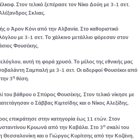
λκοφ. Στον τελικό ξεπέρασε τον Νίκο Δούη με 3-1 σετ.
Αλέξανδρος Σκλιας.
ής ο Άρον Κόνι από την Αλβανία. Στο καθοριστικό
λόγλου με 3-1 σετ. Το χάλκινο μετάλλιο φόρεσαν στον
τάσιος Φουσέκης.
σελόγλου, αυτή τη φορά χρυσό. Το μέλος της εθνικής μας
σοβαλάντη Σαμπαλή με 3-1 σετ. Οι αδερφοί Φουσέκοι από
η
 την 3
θέση.
ί του βάθρου ο Σπύρος Φουσέκης. Στον τελικό νίκησε με
κατετάγησαν ο Σάββας Κιμτσίδης και ο Νίκος Αλεξίδης.
ρος επικράτησε στην κατηγορία έως 11 ετών. Στον
ο
ωνσταντίνου Κρυωνά από την Καβάλα. Στο 3
σκαλί του
 Θεσσαλονίκη και ο Γιώργος Κυρίτσης από την Κοζάνη.