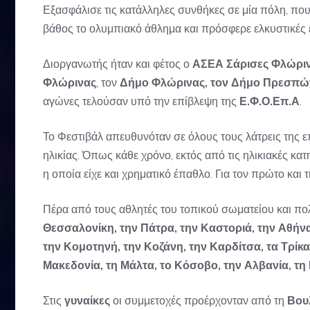
Εξασφάλισε τις κατάλληλες συνθήκες σε μία πόλη, που 
βάθος το ολυμπιακό άθλημα και πρόσφερε ελκυστικές ε
Διοργανωτής ήταν και φέτος ο
ΑΣΕΑ Σάρισες Φλώρι
Φλώρινας
, τον
Δήμο Φλώρινας, τον Δήμο Πρεσπών
αγώνες τελούσαν υπό την επίβλεψη της
Ε.Φ.Ο.Επ.Α
.
Το Φεστιβάλ απευθυνόταν σε όλους τους λάτρεις της ε
ηλικίας. Όπως κάθε χρόνο, εκτός από τις ηλικιακές κατ
η οποία είχε και χρηματικό έπαθλο. Για τον πρώτο και
Πέρα από τους αθλητές του τοπικού σωματείου και π
Θεσσαλονίκη, την Πάτρα, την Καστοριά, την Αθήνα
την Κομοτηνή, την Κοζάνη, την Καρδίτσα, τα Τρίκα
Μακεδονία, τη Μάλτα, το Κόσοβο, την Αλβανία, τη 
Στις
γυναίκες
οι συμμετοχές προέρχονταν από τη
Βουλ