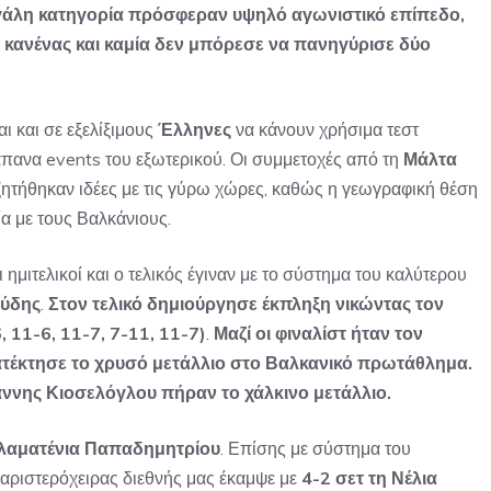
μεγάλη κατηγορία πρόσφεραν υψηλό αγωνιστικό επίπεδο,
ι κανένας και καμία δεν μπόρεσε να πανηγύρισε δύο
ι και σε εξελίξιμους
Έλληνες
να κάνουν χρήσιμα τεστ
πανα events του εξωτερικού. Οι συμμετοχές από τη
Μάλτα
ητήθηκαν ιδέες με τις γύρω χώρες, καθώς η γεωγραφική θέση
α με τους Βαλκάνιους.
ημιτελικοί και ο τελικός έγιναν με το σύστημα του καλύτερου
ούδης
.
Στον τελικό δημιούργησε έκπληξη νικώντας τον
11-6, 11-7, 7-11, 11-7)
.
Μαζί οι φιναλίστ ήταν τον
ατέκτησε το χρυσό μετάλλιο στο Βαλκανικό πρωτάθλημα.
άννης Κιοσελόγλου πήραν το χάλκινο μετάλλιο.
λαματένια Παπαδημητρίου
. Επίσης με σύστημα του
 αριστερόχειρας διεθνής μας έκαμψε με
4-2 σετ τη Νέλια