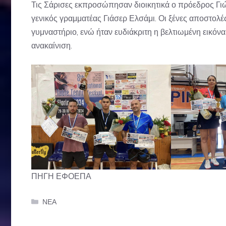
Τις Σάρισες εκπροσώπησαν διοικητικά ο πρόεδρος Γι
γενικός γραμματέας Γιάσερ Ελσάμι. Οι ξένες αποστολέ
γυμναστήριο, ενώ ήταν ευδιάκριτη η βελτιωμένη εικό
ανακαίνιση.
ΠΗΓΗ ΕΦΟΕΠΑ
Categories
ΝΕΑ