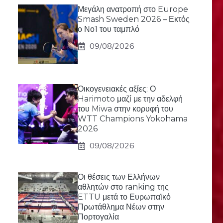
Μεγάλη ανατροπή στο Europe
Smash Sweden 2026 – Εκτός
ο Νο1 του ταμπλό
09/08/2026
Οικογενειακές αξίες: Ο
Harimoto μαζί με την αδελφή
του Miwa στην κορυφή του
WTT Champions Yokohama
2026
09/08/2026
Οι θέσεις των Ελλήνων
αθλητών στο ranking της
ETTU μετά το Ευρωπαϊκό
Πρωτάθλημα Νέων στην
Πορτογαλία