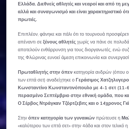
Ελλάδα.
Διεθνείς αθλητές και νεαροί και από τη 
αλλά και συναγωνισμό και είναι χαρακτηριστικό ότ
πρωτιές.
Επιπλέον, φάνηκε και πάλι ότι το τουρνουά προσφέρετα
απέναντι σε
ξένους αθλητές
χωρίς να πάνε σε πολυδά
αποτελούν ενθάρρυνση για τους διοργανωτές, ενώ συζ
της Φλώρινας ευνοεί άμεση επικοινωνία και συνεργασί
Πρωταθλητής στην όπεν
κατηγορία ανδρών (όπου οι 
των επτά σετ) αναδείχτηκε ο
Γεράσιμος Χατζηλυγερ
Κωνσταντίνο Κωνσταντινόπουλο με 4-1 σετ (11-6, 
περασμένο Σεπτέμβριο στην εθνική ομάδα, που κ
Ο Σέρβος Ντράγκαν Τζόρτζεβιτς και ο 14χρονος Γι
Στην
όπεν κατηγορία των γυναικών
πρώτευσε η
Μα
«καλύτερου των επτά σετ» στην 4άδα και στον τελικό η