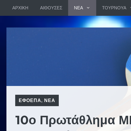
Skip
ΑΡΧΙΚΗ
ΑΙΘΟΥΣΕΣ
ΝΕΑ
ΤΟΥΡΝΟΥΑ
to
content
ΕΦΟΕΠΑ
,
ΝΕΑ
10ο Πρωτάθλημα ΜΜ