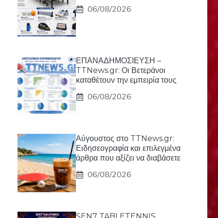
06/08/2026
ΕΠΑΝΑΔΗΜΟΣΙΕΥΣΗ –
TTNews.gr: Οι Βετεράνοι
καταθέτουν την εμπειρία τους
06/08/2026
Αύγουστος στο TTNews.gr:
Ειδησεογραφία και επιλεγμένα
άρθρα που αξίζει να διαβάσετε
06/08/2026
SEN7 TABLETENNIS