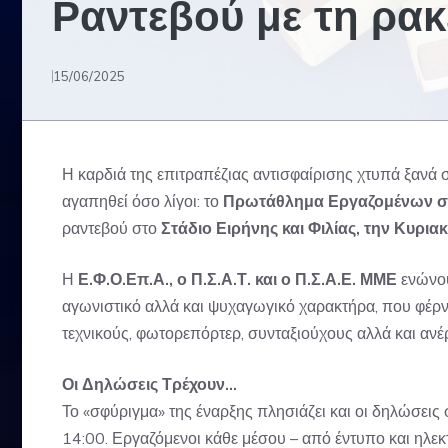
Ραντεβού με τη ρακ
15/06/2025
Η καρδιά της επιτραπέζιας αντισφαίρισης χτυπά ξανά
αγαπηθεί όσο λίγοι: το
Πρωτάθλημα Εργαζομένων 
ραντεβού στο
Στάδιο Ειρήνης και Φιλίας, την Κυριακ
Η
Ε.Φ.Ο.Επ.Α., ο Π.Σ.Α.Τ. και ο Π.Σ.Α.Ε. ΜΜΕ
ενώνου
αγωνιστικό αλλά και ψυχαγωγικό χαρακτήρα, που φέρν
τεχνικούς, φωτορεπόρτερ, συνταξιούχους αλλά και ανέ
Οι Δηλώσεις Τρέχουν…
Το «σφύριγμα» της έναρξης πλησιάζει και οι δηλώσει
14:00. Εργαζόμενοι κάθε μέσου – από έντυπο και ηλε