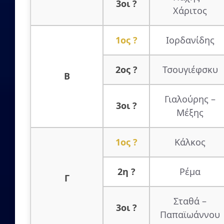
3οι ?
Χάριτος
1ος ?
Ιορδανίδης
2ος ?
Τσουγιέφσκυ
Β
Γιαλούρης –
3οι ?
Μέξης
1ος ?
Κάλκος
2η ?
Ρέμα
Γ
Σταθά –
3οι ?
Παπαϊωάννου