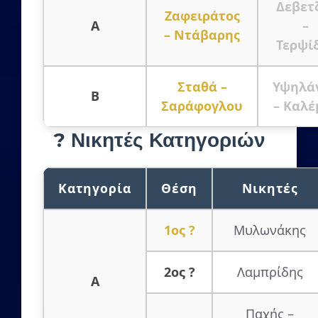
Δεβετ
Ζαφειράτος
Α
–
– Ντάβαρης
Τερψί
Σταθά –
Υψηλά
Β
Σαράφογλου
– Καλέ
? Νικητές Κατηγοριών
Κατηγορία
Θέση
Νικητές
1ος ?
Μυλωνάκης
2ος ?
Λαμπρίδης
Α
Παχής –