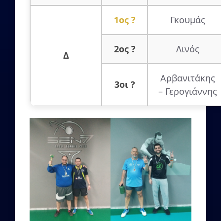
1ος ?
Γκουμάς
2ος ?
Λινός
Δ
Αρβανιτάκης
3οι ?
– Γερογιάννης