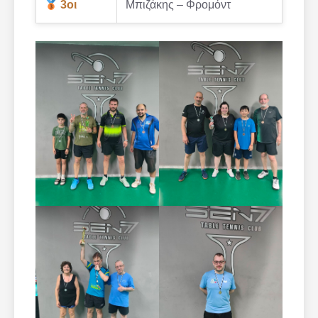
3οι
Μπιζάκης – Φρομόντ