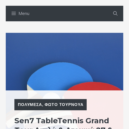
Skip
Menu
to
content
ΠΟΛΥΜΕΣΑ
,
ΦΩΤΟ ΤΟΥΡΝΟΥΑ
Sen7 TableTennis Grand