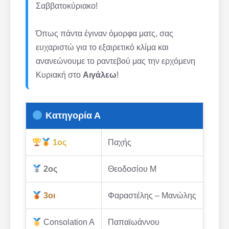
Σαββατοκύριακο!
Όπως πάντα έγιναν όμορφα ματς, σας
ευχαριστώ για το εξαιρετικό κλίμα και
ανανεώνουμε το ραντεβού μας την ερχόμενη
Κυριακή στο
Αιγάλεω
!
Κατηγορία Α
1ος
Παχής
2ος
Θεοδοσίου Μ
3οι
Φαραστέλης – Μανώλης
Consolation A
Παπαϊωάννου