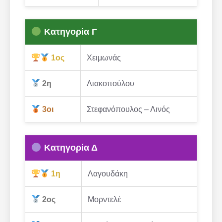
Κατηγορία Γ
1ος
Χειμωνάς
2η
Λιακοπούλου
3οι
Στεφανόπουλος – Λινός
Κατηγορία Δ
1η
Λαγουδάκη
2ος
Μορντελέ