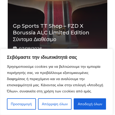
Gp Sports TT Shop – FZD X
Borussia ALC Limited Edition
Σύντομα Διαθέσιμο
07/08/2026
Σεβόμαστε την ιδιωτικότητά σας
Χρησιμοποιούμε cookies για να βελτιώσουμε την εμπειρία
3ο Προπονητικό Camp ΠΕΠΕΑ (31
περιήγησής σας, να προβάλλουμε εξατομικευμένες
Αυγούστου – 6 Σεπτεμβρίου 2026):
διαφημίσεις ή περιεχόμενο και να αναλύουμε την
Προπόνηση υψηλού επιπέδου στο
επισκεψιμότητά μας. Κάνοντας κλικ στην επιλογή «Αποδοχή
Sportcamp Λουτρακίου
Όλων», συναινείτε στη χρήση των cookies από εμάς.
08/08/2026
Προσαρμογή
Απόρριψη όλων
Αποδοχή όλων
WTT Champions Yokohama 2026: