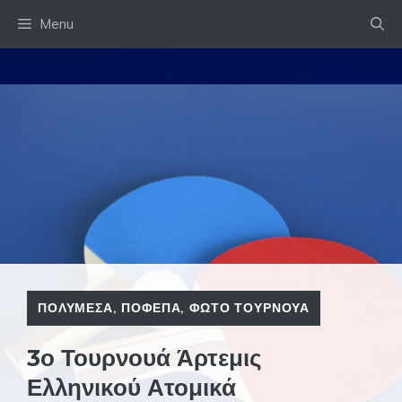
Skip
Menu
to
content
ΠΟΛΥΜΕΣΑ
,
ΠΟΦΕΠΑ
,
ΦΩΤΟ ΤΟΥΡΝΟΥΑ
3ο Τουρνουά Άρτεμις
Ελληνικού Ατομικά