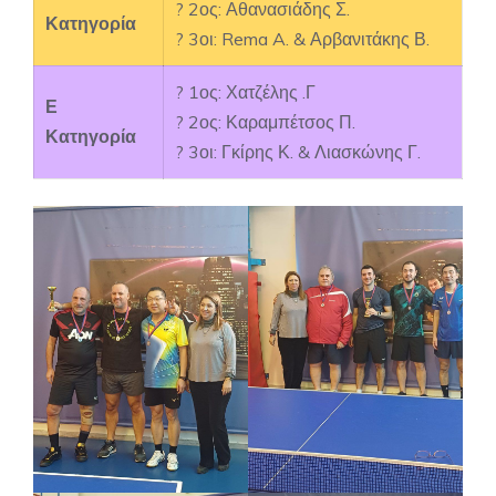
? 2ος: Αθανασιάδης Σ.
Κατηγορία
? 3οι: Rema A. & Αρβανιτάκης Β.
? 1ος: Χατζέλης .Γ
Ε
? 2ος: Καραμπέτσος Π.
Κατηγορία
? 3οι: Γκίρης Κ. & Λιασκώνης Γ.