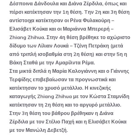
Δέσποινα Δάνδουλα και Διάνα Ζέρδιλα, όπως και
πέρσι κατέκτησαν την 1η θέση. Tην 2η και 3η θέση
αντίστοιχα κατέκτησαν οι Ρένα Φυλακούρη –
Ελισάβετ Κούκα και οι Μαριάννα Μπερερή –
Zhiang Zhihua. Στην 4η θέση βρέθηκε το αχώριστο
δίδυμο των Λίλιαν Λουκά – Τζένη Πετράκη (μετά
από τριπλή ισοβαθμία στη 2η θέση) και στην 5η η
Βάκη Σταθά με την Αμαρίλντα Ρέμα.
Στα μικτά διπλά η Μαρία Καλογιάννη και ο Γιάννης
Τερψίδης επιβεβαίωσαν τα προγνωστικά και
κατέκτησαν το χρυσό μετάλλιο. Η κινεζικής
καταγωγής Zhiang Zhihua με τον Κώστα Σταμνίδη
κατέκτησαν τη 2η θέση και το αργυρό μετάλλιο.
Στην 3η θέση του βάθρου βρέθηκαν η Διάνα
Ζέρδιλα με τον Στέλιο Παχή και η Ελισάβετ Κούκα
με τον Μανώλη Δεβετζή.