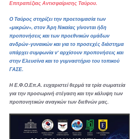
Επιτραπέζιας Αντισφαίρισης Ταύρου.
Ο Ταύρος στηρίζει την προετοιμασία των
«μικρών», στον Άρη Νικαίας γίνονται ήδη
προπονήσεις και των προεθνικών ομάδων
ανδρών-γυναικών και για το προσεχές διάστημα
υπάρχει συμφωνία ν’ αρχίσουν προπονήσεις και
στην Ελευσίνα και το γυμναστήριο του τοπικού
ΓΑΣΕ.
Η Ε.Φ.Ο.Επ.Α. ευχαριστεί θερμά τα τρία σωματεία
για την προσωρινή στέγαση και την κάλυψη των
προπονητικών αναγκών των διεθνών μας.