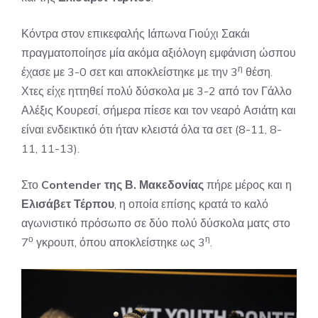
Κόντρα στον επικεφαλής Ιάπωνα Γιούχι Σακάι
πραγματοποίησε μία ακόμα αξιόλογη εμφάνιση ώσπου
η
έχασε με 3-0 σετ και αποκλείστηκε με την 3
θέση.
Χτες είχε ηττηθεί πολύ δύσκολα με 3-2 από τον Γάλλο
Αλέξις Κουρεσί, σήμερα πίεσε και τον νεαρό Ασιάτη και
είναι ενδεικτικό ότι ήταν κλειστά όλα τα σετ (8-11, 8-
11, 11-13).
Στο
Contender της Β. Μακεδονίας
πήρε μέρος και η
Ελισάβετ Τέρπου
, η οποία επίσης κρατά το καλό
αγωνιστικό πρόσωπο σε δύο πολύ δύσκολα ματς στο
ο
η
7
γκρουπ, όπου αποκλείστηκε ως 3
.