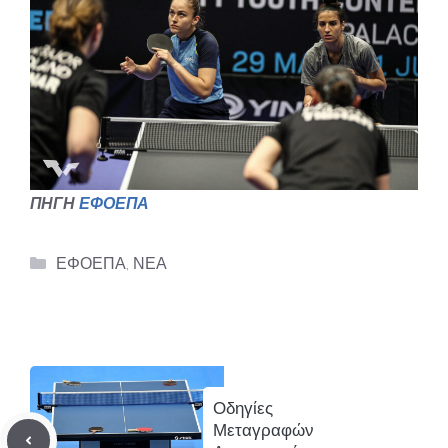
ΠΗΓΗ
ΕΦΟΕΠΑ
Categories
ΕΦΟΕΠΑ
,
ΝΕΑ
Οδηγίες
Μεταγραφών