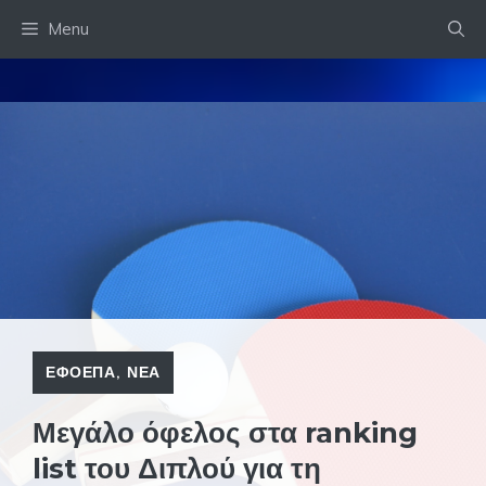
Skip
Menu
to
content
ΕΦΟΕΠΑ
,
ΝΕΑ
Μεγάλο όφελος στα ranking
list του Διπλού για τη