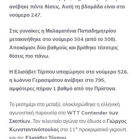
ανέβηκε πέντε θέσεις. Αυτή τη βδομάδα είναι στο
νούμερο 247.
Στις γυναίκες η Μαλαματένια Παπαδημητρίου
μετακινήθηκε στο νούμερο 304 (από το 308).
Αποκόμισε δύο βαθμούς και βρέθηκε τέσσερις
θέσεις πιο πάνω.
Η Ελισάβετ Τέρπου υποχώρησε στο νούμερο 526,
η Ιωάννα Γερασιμάτου ανέβηκε στο 795,
αμφότερες πήραν 1 βαθμό από την Πρίστινα.
Το μεσημέρι στο μεταξύ, ολοκληρώθηκε η ελληνική
αγωνιστική παρουσία στο
WTT Contender των
Σκοπίων.
Τον τελευταίο αγώνα τον έδωσε ο
Γιώργος
ο
Κωνσταντινόπουλος
στο 11
προκριματικό γκρουπ.
και της
Ελισάβετ Τέρπου
.