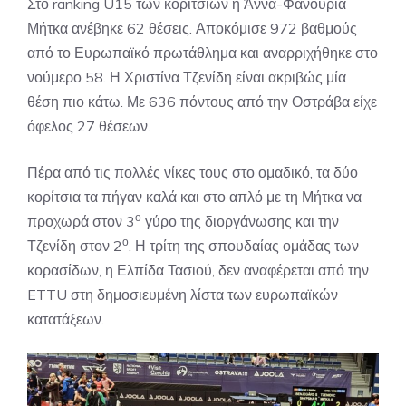
Στο ranking U15 των κοριτσιών η Άννα-Φανουρία
Μήτκα ανέβηκε 62 θέσεις. Αποκόμισε 972 βαθμούς
από το Ευρωπαϊκό πρωτάθλημα και αναρριχήθηκε στο
νούμερο 58. Η Χριστίνα Τζενίδη είναι ακριβώς μία
θέση πιο κάτω. Με 636 πόντους από την Οστράβα είχε
όφελος 27 θέσεων.
Πέρα από τις πολλές νίκες τους στο ομαδικό, τα δύο
κορίτσια τα πήγαν καλά και στο απλό με τη Μήτκα να
ο
προχωρά στον 3
γύρο της διοργάνωσης και την
ο
Τζενίδη στον 2
. Η τρίτη της σπουδαίας ομάδας των
κορασίδων, η Ελπίδα Τασιού, δεν αναφέρεται από την
ETTU στη δημοσιευμένη λίστα των ευρωπαϊκών
κατατάξεων.