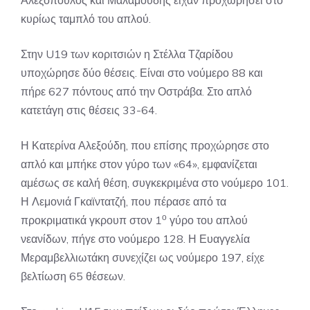
Αλεξόπουλος και Μαλαμούδης είχαν προχωρήσει στο
κυρίως ταμπλό του απλού.
Στην U19 των κοριτσιών η Στέλλα Τζαρίδου
υποχώρησε δύο θέσεις. Είναι στο νούμερο 88 και
πήρε 627 πόντους από την Οστράβα. Στο απλό
κατετάγη στις θέσεις 33-64.
Η Κατερίνα Αλεξούδη, που επίσης προχώρησε στο
απλό και μπήκε στον γύρο των «64», εμφανίζεται
αμέσως σε καλή θέση, συγκεκριμένα στο νούμερο 101.
Η Λεμονιά Γκαϊντατζή, που πέρασε από τα
ο
προκριματικά γκρουπ στον 1
γύρο του απλού
νεανίδων, πήγε στο νούμερο 128. Η Ευαγγελία
Μεραμβελλιωτάκη συνεχίζει ως νούμερο 197, είχε
βελτίωση 65 θέσεων.