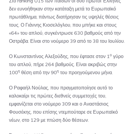
Στο ranking U15 των παίδων οι δύο πρώτοι Έλληνες
δεν ευνοήθηκαν στην κατάταξη μετά το Ευρωπαϊκό
πρωτάθλημα, πάντως διατήρησαν τις υψηλές θέσεις
τους. Ο Γιάννης Κιοσελόγλου, που μπήκε και στους
«64» του απλού, συγκέντρωσε 630 βαθμούς από την
Οστράβα. Είναι στο νούμερο 39 από το 38 του Ιουλίου.
ο
Ο Κωνσταντίνος Αλεξούδης, που έφτασε στον 1
γύρο
του απλού, πήρε 264 βαθμούς. Είναι ακριβώς στην
η
η
100
θέση από την 90
του προηγούμενου μήνα.
Ο Ραφαήλ Νούλας, που πραγματοποίησε αυτό το
καλοκαίρι τις πρώτες διεθνείς συμμετοχές του,
εμφανίζεται στο νούμερο 309 και ο Αναστάσιος
Φουσέκης, που επίσης ντεμπούταρε σε Ευρωπαϊκό
νέων, στο 129 με πτώση δύο θέσεων.