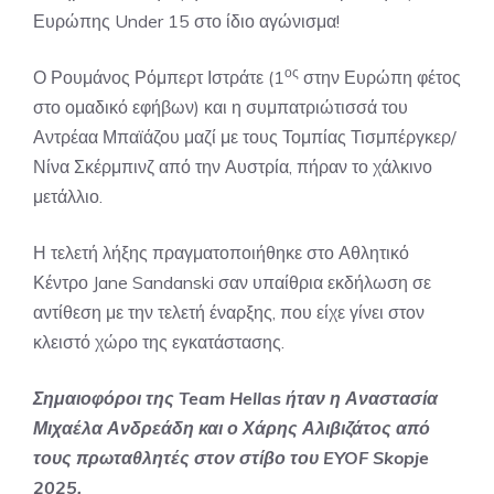
Ευρώπης Under 15 στο ίδιο αγώνισμα!
ος
Ο Ρουμάνος Ρόμπερτ Ιστράτε (1
στην Ευρώπη φέτος
στο ομαδικό εφήβων) και η συμπατριώτισσά του
Αντρέαα Μπαϊάζου μαζί με τους Τομπίας Τισμπέργκερ/
Νίνα Σκέρμπινζ από την Αυστρία, πήραν το χάλκινο
μετάλλιο.
Η τελετή λήξης πραγματοποιήθηκε στο Αθλητικό
Κέντρο Jane Sandanski σαν υπαίθρια εκδήλωση σε
αντίθεση με την τελετή έναρξης, που είχε γίνει στον
κλειστό χώρο της εγκατάστασης.
Σημαιοφόροι της Team Hellas ήταν η Αναστασία
Μιχαέλα Ανδρεάδη και ο Χάρης Αλιβιζάτος από
τους πρωταθλητές στον στίβο του EYOF Skopje
2025.