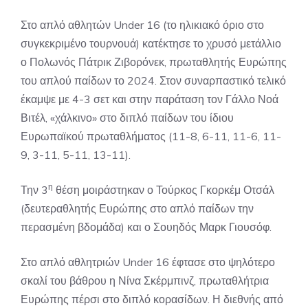
Στο απλό αθλητών Under 16 (το ηλικιακό όριο στο
συγκεκριμένο τουρνουά) κατέκτησε το χρυσό μετάλλιο
ο Πολωνός Πάτρικ Ζιβορόνεκ, πρωταθλητής Ευρώπης
του απλού παίδων το 2024. Στον συναρπαστικό τελικό
έκαμψε με 4-3 σετ και στην παράταση τον Γάλλο Νοά
Βιτέλ, «χάλκινο» στο διπλό παίδων του ίδιου
Ευρωπαϊκού πρωταθλήματος (11-8, 6-11, 11-6, 11-
9, 3-11, 5-11, 13-11).
η
Την 3
θέση μοιράστηκαν ο Τούρκος Γκορκέμ Οτσάλ
(δευτεραθλητής Ευρώπης στο απλό παίδων την
περασμένη βδομάδα) και ο Σουηδός Μαρκ Γιουσόφ.
Στο απλό αθλητριών Under 16 έφτασε στο ψηλότερο
σκαλί του βάθρου η Νίνα Σκέρμπινζ, πρωταθλήτρια
Ευρώπης πέρσι στο διπλό κορασίδων. Η διεθνής από