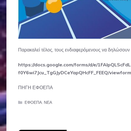
Παρακαλεί τέλος, τους ενδιαφερόμενους να δηλώσουν
https://docs.google.com/forms/d/e/1FAIpQLScFdL
f0Y6wi7Jcu_TgGJyDCeYapQHcFF_FEEQ/viewfor
ΠΗΓΗ ΕΦΟΕΠΑ
Categories
ΕΦΟΕΠΑ
,
ΝΕΑ