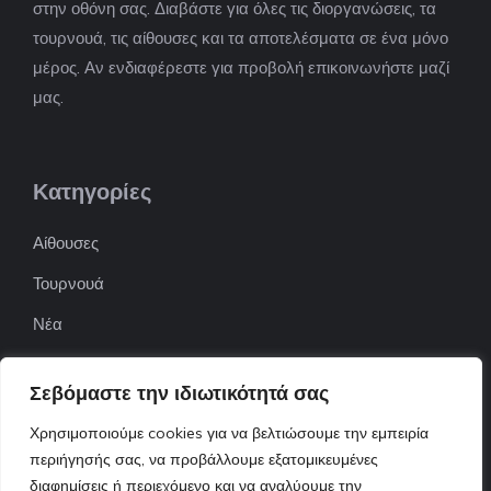
στην οθόνη σας. Διαβάστε για όλες τις διοργανώσεις, τα
τουρνουά, τις αίθουσες και τα αποτελέσματα σε ένα μόνο
μέρος. Αν ενδιαφέρεστε για προβολή επικοινωνήστε μαζί
μας.
Κατηγορίες
Αίθουσες
Τουρνουά
Νέα
Επιχειρήσεις
Σεβόμαστε την ιδιωτικότητά σας
ΠΟΦΕΠΑ
Χρησιμοποιούμε cookies για να βελτιώσουμε την εμπειρία
ΕΦΟΕΠΑ
περιήγησής σας, να προβάλλουμε εξατομικευμένες
Επικοινωνία
διαφημίσεις ή περιεχόμενο και να αναλύουμε την