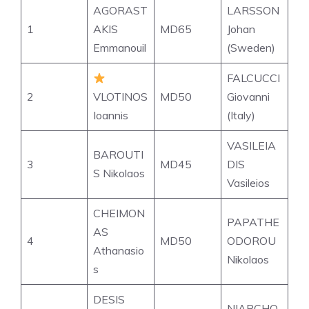
AGORAST
LARSSON
1
AKIS
MD65
Johan
Emmanouil
(Sweden)
FALCUCCI
2
VLOTINOS
MD50
Giovanni
Ioannis
(Italy)
VASILEIA
BAROUTI
3
MD45
DIS
S Nikolaos
Vasileios
CHEIMON
PAPATHE
AS
4
MD50
ODOROU
Athanasio
Nikolaos
s
DESIS
NIARCHO