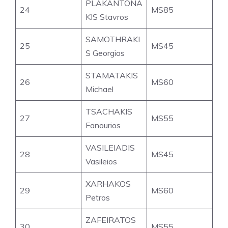
PLAKANTONA
24
MS85
KIS Stavros
SAMOTHRAKI
25
MS45
S Georgios
STAMATAKIS
26
MS60
Michael
TSACHAKIS
27
MS55
Fanourios
VASILEIADIS
28
MS45
Vasileios
XARHAKOS
29
MS60
Petros
ZAFEIRATOS
30
MS55