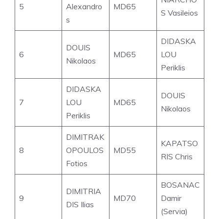
5
Alexandro
MD65
S Vasileios
s
DIDASKA
DOUIS
6
MD65
LOU
Nikolaos
Periklis
DIDASKA
DOUIS
7
LOU
MD65
Nikolaos
Periklis
DIMITRAK
KAPATSO
8
OPOULOS
MD55
RIS Chris
Fotios
BOSANAC
DIMITRIA
9
MD70
Damir
DIS Ilias
(Servia)