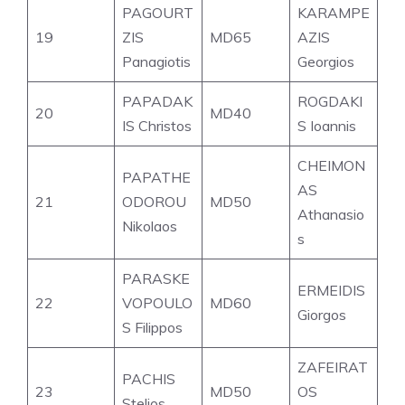
PAGOURT
KARAMPE
19
ZIS
MD65
AZIS
Panagiotis
Georgios
PAPADAK
ROGDAKI
20
MD40
IS Christos
S Ioannis
CHEIMON
PAPATHE
AS
21
ODOROU
MD50
Athanasio
Nikolaos
s
PARASKE
ERMEIDIS
22
VOPOULO
MD60
Giorgos
S Filippos
ZAFEIRAT
PACHIS
23
MD50
OS
Stelios