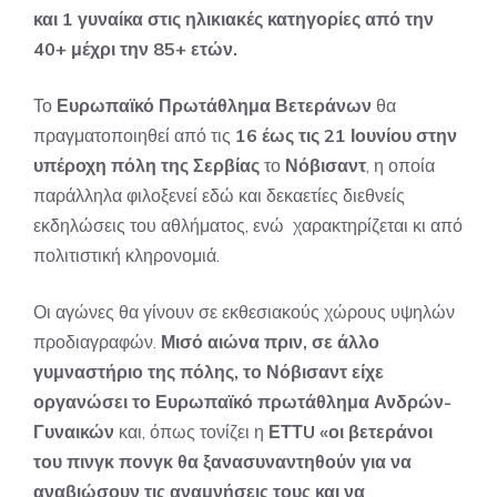
και 1 γυναίκα στις ηλικιακές κατηγορίες από την
40+ μέχρι την 85+ ετών.
Το
Ευρωπαϊκό Πρωτάθλημα Βετεράνων
θα
πραγματοποιηθεί από τις
16 έως τις 21 Ιουνίου στην
υπέροχη πόλη της Σερβίας
το
Νόβισαντ
, η οποία
παράλληλα φιλοξενεί εδώ και δεκαετίες διεθνείς
εκδηλώσεις του αθλήματος, ενώ χαρακτηρίζεται κι από
πολιτιστική κληρονομιά.
Οι αγώνες θα γίνουν σε εκθεσιακούς χώρους υψηλών
προδιαγραφών.
Μισό αιώνα πριν, σε άλλο
γυμναστήριο της πόλης, το Νόβισαντ είχε
οργανώσει το Ευρωπαϊκό πρωτάθλημα Ανδρών-
Γυναικών
και, όπως τονίζει η
ΕΤΤU
«οι βετεράνοι
του πινγκ πονγκ θα ξανασυναντηθούν για να
αναβιώσουν τις αναμνήσεις τους και να