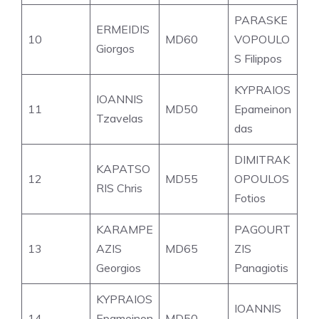
PARASKE
ERMEIDIS
10
MD60
VOPOULO
Giorgos
S Filippos
KYPRAIOS
IOANNIS
11
MD50
Epameinon
Tzavelas
das
DIMITRAK
KAPATSO
12
MD55
OPOULOS
RIS Chris
Fotios
KARAMPE
PAGOURT
13
AZIS
MD65
ZIS
Georgios
Panagiotis
KYPRAIOS
IOANNIS
14
Epameinon
MD50