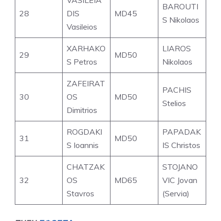
VASILEIA
BAROUTI
28
DIS
MD45
S Nikolaos
Vasileios
XARHAKO
LIAROS
29
MD50
S Petros
Nikolaos
ZAFEIRAT
PACHIS
30
OS
MD50
Stelios
Dimitrios
ROGDAKI
PAPADAK
31
MD50
S Ioannis
IS Christos
CHATZAK
STOJANO
32
OS
MD65
VIC Jovan
Stavros
(Servia)